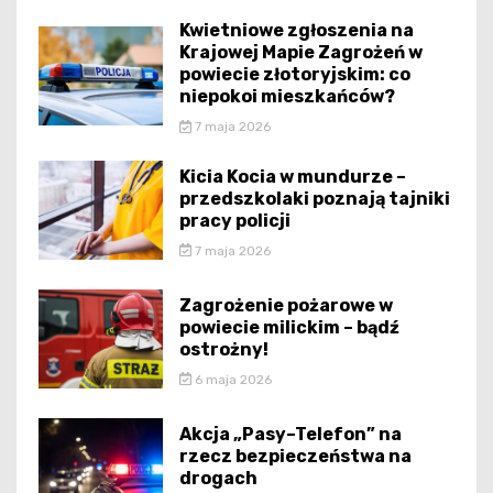
Kwietniowe zgłoszenia na
Krajowej Mapie Zagrożeń w
powiecie złotoryjskim: co
niepokoi mieszkańców?
7 maja 2026
Kicia Kocia w mundurze –
przedszkolaki poznają tajniki
pracy policji
7 maja 2026
Zagrożenie pożarowe w
powiecie milickim – bądź
ostrożny!
6 maja 2026
Akcja „Pasy–Telefon” na
rzecz bezpieczeństwa na
drogach