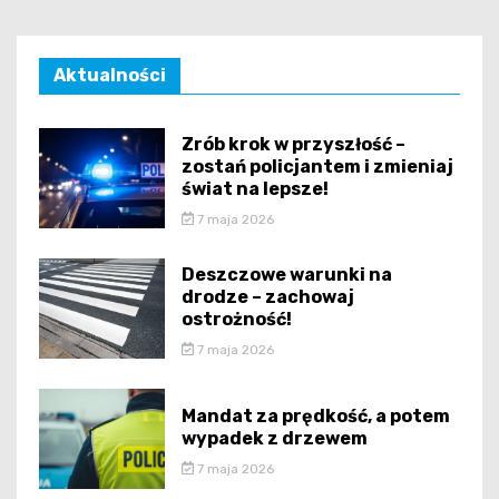
Aktualności
Zrób krok w przyszłość –
zostań policjantem i zmieniaj
świat na lepsze!
7 maja 2026
Deszczowe warunki na
drodze – zachowaj
ostrożność!
7 maja 2026
Mandat za prędkość, a potem
wypadek z drzewem
7 maja 2026