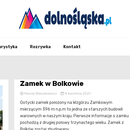
Twoje źrodło informacji z Dolnego Śląska
Dolno
urystyka
Rozrywka
Kontakt
Zamek w Bolkowie
Maciej Błaszkiewicz
8 kwietnia 2021
Gotycki zamek położony na Wzgórzu Zamkowym
mierzącym 396 m n.p.m to jedna ze starszych budowli
warownych w naszym kraju. Pierwsze informacje o zamku
pochodzą z drugiej połowy trzynastego wieku. Zamek z
Bolków został zbudowany...