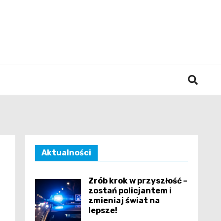
śląska
Aktualności
Zrób krok w przyszłość –
zostań policjantem i
zmieniaj świat na
lepsze!