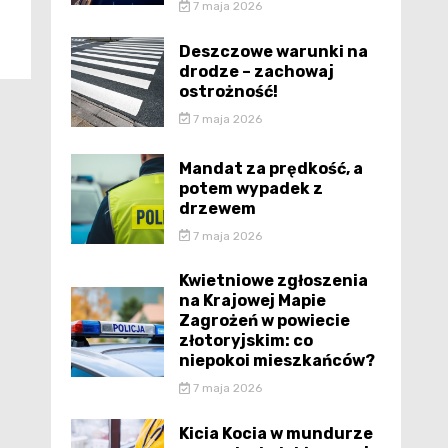
7 maja 2026
Deszczowe warunki na
drodze – zachowaj
ostrożność!
7 maja 2026
Mandat za prędkość, a
potem wypadek z
drzewem
7 maja 2026
Kwietniowe zgłoszenia
na Krajowej Mapie
Zagrożeń w powiecie
złotoryjskim: co
niepokoi mieszkańców?
7 maja 2026
Kicia Kocia w mundurze