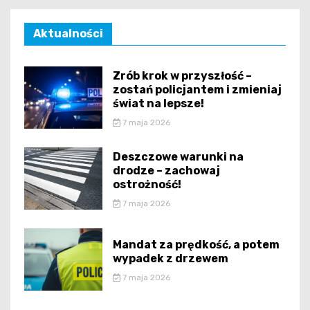
Aktualności
Zrób krok w przyszłość –
zostań policjantem i zmieniaj
świat na lepsze!
7 maja 2026
Deszczowe warunki na
drodze – zachowaj
ostrożność!
7 maja 2026
Mandat za prędkość, a potem
wypadek z drzewem
7 maja 2026