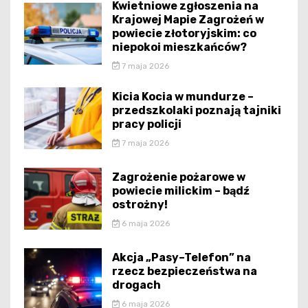
Kwietniowe zgłoszenia na
Krajowej Mapie Zagrożeń w
powiecie złotoryjskim: co
niepokoi mieszkańców?
7 maja 2026
Kicia Kocia w mundurze –
przedszkolaki poznają tajniki
pracy policji
7 maja 2026
Zagrożenie pożarowe w
powiecie milickim – bądź
ostrożny!
6 maja 2026
Akcja „Pasy–Telefon” na
rzecz bezpieczeństwa na
drogach
6 maja 2026