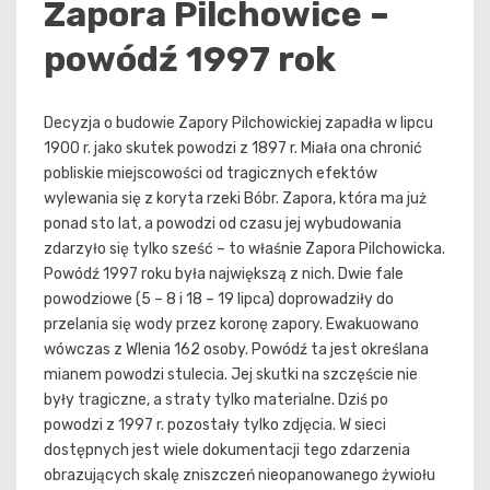
Zapora Pilchowice –
powódź 1997 rok
Decyzja o budowie Zapory Pilchowickiej zapadła w lipcu
1900 r. jako skutek powodzi z 1897 r. Miała ona chronić
pobliskie miejscowości od tragicznych efektów
wylewania się z koryta rzeki Bóbr. Zapora, która ma już
ponad sto lat, a powodzi od czasu jej wybudowania
zdarzyło się tylko sześć – to właśnie Zapora Pilchowicka.
Powódź 1997 roku była największą z nich. Dwie fale
powodziowe (5 – 8 i 18 – 19 lipca) doprowadziły do
przelania się wody przez koronę zapory. Ewakuowano
wówczas z Wlenia 162 osoby. Powódź ta jest określana
mianem powodzi stulecia. Jej skutki na szczęście nie
były tragiczne, a straty tylko materialne. Dziś po
powodzi z 1997 r. pozostały tylko zdjęcia. W sieci
dostępnych jest wiele dokumentacji tego zdarzenia
obrazujących skalę zniszczeń nieopanowanego żywiołu