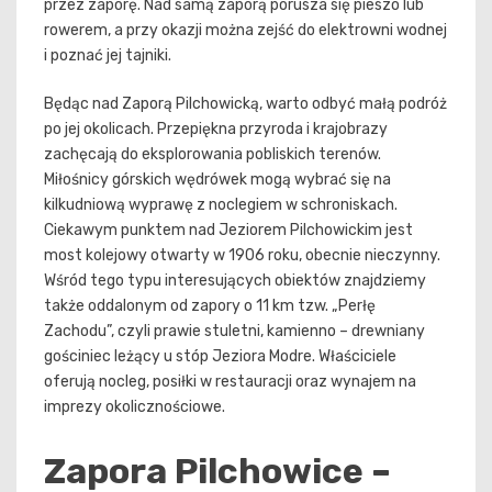
przez zaporę. Nad samą zaporą porusza się pieszo lub
rowerem, a przy okazji można zejść do elektrowni wodnej
i poznać jej tajniki.
Będąc nad Zaporą Pilchowicką, warto odbyć małą podróż
po jej okolicach. Przepiękna przyroda i krajobrazy
zachęcają do eksplorowania pobliskich terenów.
Miłośnicy górskich wędrówek mogą wybrać się na
kilkudniową wyprawę z noclegiem w schroniskach.
Ciekawym punktem nad Jeziorem Pilchowickim jest
most kolejowy otwarty w 1906 roku, obecnie nieczynny.
Wśród tego typu interesujących obiektów znajdziemy
także oddalonym od zapory o 11 km tzw. „Perłę
Zachodu”, czyli prawie stuletni, kamienno – drewniany
gościniec leżący u stóp Jeziora Modre. Właściciele
oferują nocleg, posiłki w restauracji oraz wynajem na
imprezy okolicznościowe.
Zapora Pilchowice –