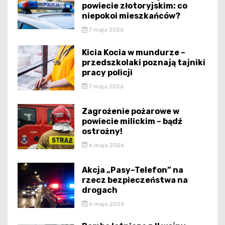
powiecie złotoryjskim: co
niepokoi mieszkańców?
7 maja 2026
Kicia Kocia w mundurze –
przedszkolaki poznają tajniki
pracy policji
7 maja 2026
Zagrożenie pożarowe w
powiecie milickim – bądź
ostrożny!
6 maja 2026
Akcja „Pasy–Telefon” na
rzecz bezpieczeństwa na
drogach
6 maja 2026