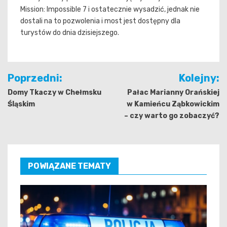
Mission: Impossible 7 i ostatecznie wysadzić, jednak nie
dostali na to pozwolenia i most jest dostępny dla
turystów do dnia dzisiejszego.
Nawigacja
Poprzedni:
Kolejny:
wpisu
Domy Tkaczy w Chełmsku
Pałac Marianny Orańskiej
Śląskim
w Kamieńcu Ząbkowickim
– czy warto go zobaczyć?
POWIĄZANE TEMATY