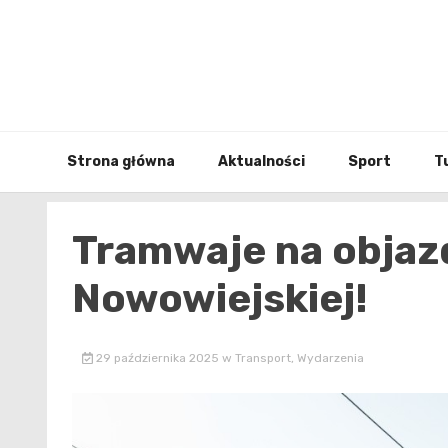
Skip
to
content
Strona główna
Aktualności
Sport
T
Tramwaje na objazd
Nowowiejskiej!
29 października 2025
w
Transport
,
Wydarzenia