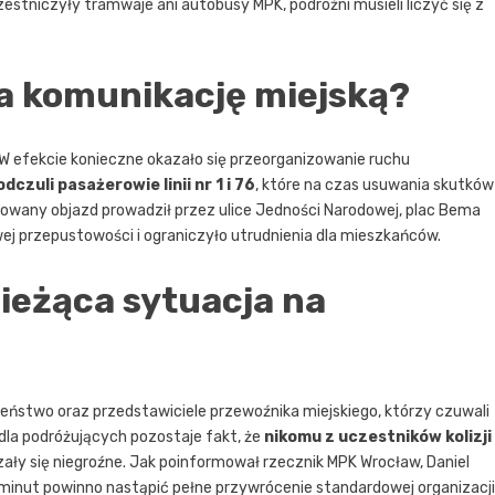
czestniczyły tramwaje ani autobusy MPK, podróżni musieli liczyć się z
a komunikację miejską?
. W efekcie konieczne okazało się przeorganizowanie ruchu
czuli pasażerowie linii nr 1 i 76
, które na czas usuwania skutków
izowany objazd prowadził przez ulice Jedności Narodowej, plac Bema
ej przepustowości i ograniczyło utrudnienia dla mieszkańców.
bieżąca sytuacja na
zeństwo oraz przedstawiciele przewoźnika miejskiego, którzy czuwali
dla podróżujących pozostaje fakt, że
nikomu z uczestników kolizji
zały się niegroźne. Jak poinformował rzecznik MPK Wrocław, Daniel
tu minut powinno nastąpić pełne przywrócenie standardowej organizacji