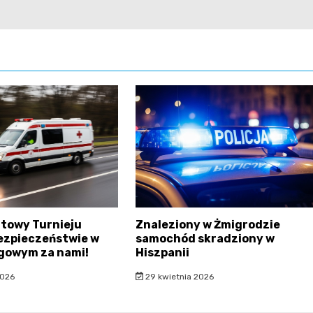
atowy Turnieju
Znaleziony w Żmigrodzie
ezpieczeństwie w
samochód skradziony w
gowym za nami!
Hiszpanii
2026
29 kwietnia 2026