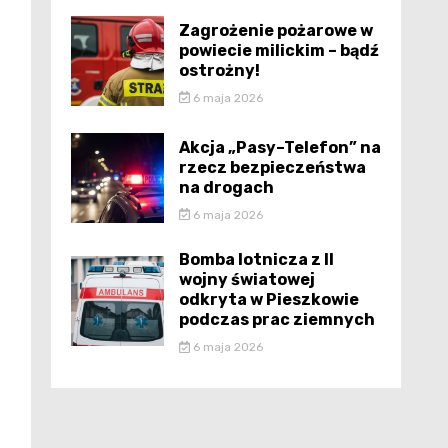
Zagrożenie pożarowe w
powiecie milickim – bądź
ostrożny!
6 maja 2026
Akcja „Pasy–Telefon” na
rzecz bezpieczeństwa
na drogach
6 maja 2026
Bomba lotnicza z II
wojny światowej
odkryta w Pieszkowie
podczas prac ziemnych
6 maja 2026