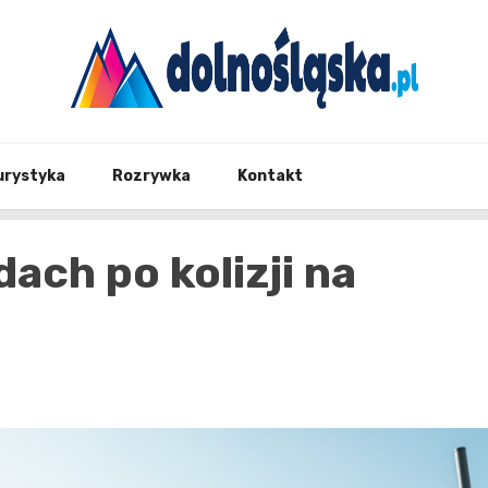
Twoje źrodło informacji z Dolnego Śląska
Dolno
urystyka
Rozrywka
Kontakt
ach po kolizji na