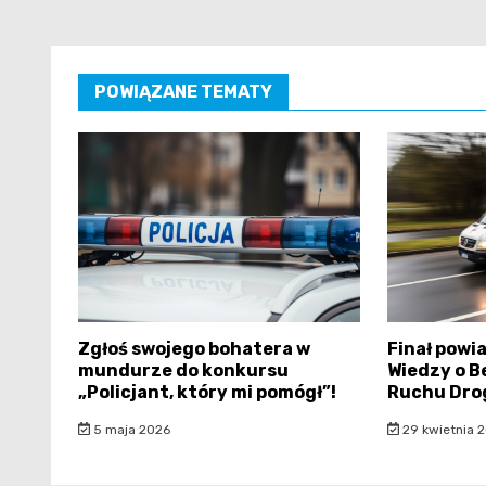
POWIĄZANE TEMATY
Zgłoś swojego bohatera w
Finał powi
mundurze do konkursu
Wiedzy o B
„Policjant, który mi pomógł”!
Ruchu Dro
5 maja 2026
29 kwietnia 