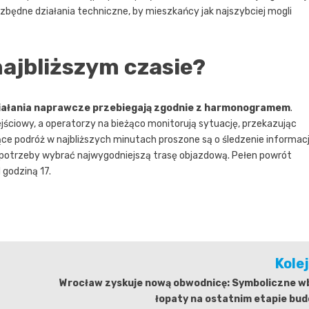
ędne działania techniczne, by mieszkańcy jak najszybciej mogli
ajbliższym czasie?
iałania naprawcze przebiegają zgodnie z harmonogramem
.
zejściowy, a operatorzy na bieżąco monitorują sytuację, przekazując
ce podróż w najbliższych minutach proszone są o śledzenie informacj
e potrzeby wybrać najwygodniejszą trasę objazdową. Pełen powrót
 godziną 17.
Kole
Wrocław zyskuje nową obwodnicę: Symboliczne wb
łopaty na ostatnim etapie bu