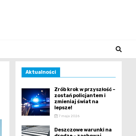
śląska
Aktualności
Zrób krok w przyszłość –
zostań policjantem i
zmieniaj świat na
lepsze!
7 maja 2026
Deszczowe warunki na
drodze – zachowaj