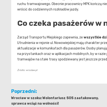
ruchu tramwajowego. Obecnie pracownicy MPK kończą niezb
wrócić do codziennych rozkładów jazdy.
Co czeka pasażerów w n
Zarząd Transportu Miejskiego zapewnia, że
wszystkie dz
Utrudnienia w rejonie ul. Nowowiejskiej mają charakter pr
aktualizacje w komunikatach dla pasażerów. Osoby planują
na przystankach oraz w aplikacjach mobilnych, by w razi
tramwajów na stałe trasy spodziewany jest jeszcze przed
Źródło: wroclaw.pl
Nawigacja
Poprzedni:
wpisu
Wrocław w szoku: Wolontariusz SOS zaatakowany,
sprawca wciąż na wolności!