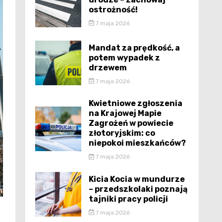
ostrożność!
7 maja 2026
Mandat za prędkość, a
potem wypadek z
drzewem
7 maja 2026
Kwietniowe zgłoszenia
na Krajowej Mapie
Zagrożeń w powiecie
złotoryjskim: co
niepokoi mieszkańców?
7 maja 2026
Kicia Kocia w mundurze
– przedszkolaki poznają
tajniki pracy policji
7 maja 2026