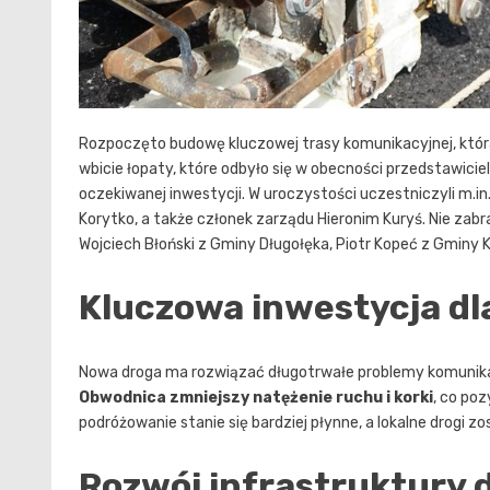
Rozpoczęto budowę kluczowej trasy komunikacyjnej, która
wbicie łopaty, które odbyło się w obecności przedstawici
oczekiwanej inwestycji. W uroczystości uczestniczyli m.i
Korytko, a także członek zarządu Hieronim Kuryś. Nie zabr
Wojciech Błoński z Gminy Długołęka, Piotr Kopeć z Gminy K
Kluczowa inwestycja dl
Nowa droga ma rozwiązać długotrwałe problemy komunikac
Obwodnica zmniejszy natężenie ruchu i korki
, co po
podróżowanie stanie się bardziej płynne, a lokalne drogi z
Rozwój infrastruktury 