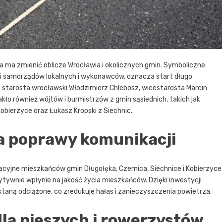
 ma zmienić oblicze Wrocławia i okolicznych gmin. Symboliczne
eli samorządów lokalnych i wykonawców, oznacza start długo
n. starosta wrocławski Włodzimierz Chlebosz, wicestarosta Marcin
akło również wójtów i burmistrzów z gmin sąsiednich, takich jak
obierzyce oraz Łukasz Kropski z Siechnic.
a poprawy komunikacji
yjne mieszkańców gmin Długołęka, Czernica, Siechnice i Kobierzyce
zytywnie wpłynie na jakość życia mieszkańców. Dzięki inwestycji
ostaną odciążone, co zredukuje hałas i zanieczyszczenia powietrza.
dla pieszych i rowerzystów