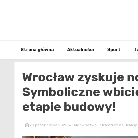
Skip
to
content
Strona główna
Aktualności
Sport
T
Wrocław zyskuje n
Symboliczne wbici
etapie budowy!
29 października 2025
w
Budownictwo
,
Infrastruktura
,
Transp