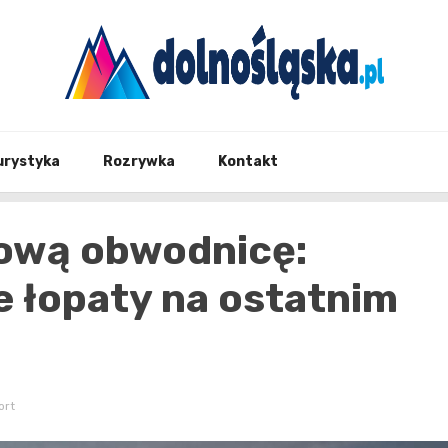
Twoje źrodło informacji z Dolnego Śląska
Dolno
urystyka
Rozrywka
Kontakt
ową obwodnicę:
e łopaty na ostatnim
ort