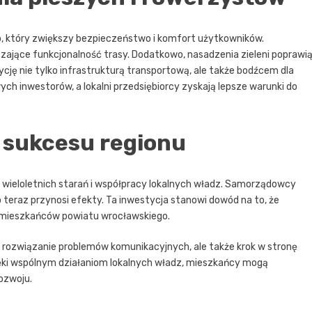
, który zwiększy bezpieczeństwo i komfort użytkowników.
szające funkcjonalność trasy. Dodatkowo, nasadzenia zieleni poprawi
cję nie tylko infrastrukturą transportową, ale także bodźcem dla
ch inwestorów, a lokalni przedsiębiorcy zyskają lepsze warunki do
 sukcesu regionu
wieloletnich starań i współpracy lokalnych władz. Samorządowcy
o teraz przynosi efekty. Ta inwestycja stanowi dowód na to, że
a mieszkańców powiatu wrocławskiego.
 rozwiązanie problemów komunikacyjnych, ale także krok w stronę
ięki wspólnym działaniom lokalnych władz, mieszkańcy mogą
ozwoju.