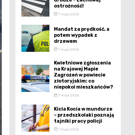
ostrożność!
7 maja 2026
Mandat za prędkość, a
potem wypadek z
drzewem
7 maja 2026
Kwietniowe zgłoszenia
na Krajowej Mapie
Zagrożeń w powiecie
złotoryjskim: co
niepokoi mieszkańców?
7 maja 2026
Kicia Kocia w mundurze
– przedszkolaki poznają
tajniki pracy policji
7 maja 2026