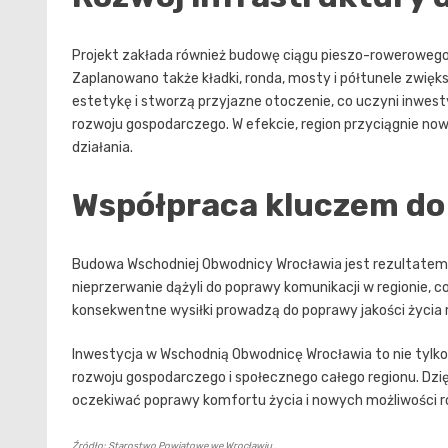
Projekt zakłada również budowę ciągu pieszo-rowerowego
Zaplanowano także kładki, ronda, mosty i półtunele zwięk
estetykę i stworzą przyjazne otoczenie, co uczyni inwesty
rozwoju gospodarczego. W efekcie, region przyciągnie nowy
działania.
Współpraca kluczem do
Budowa Wschodniej Obwodnicy Wrocławia jest rezultatem 
nieprzerwanie dążyli do poprawy komunikacji w regionie, c
konsekwentne wysiłki prowadzą do poprawy jakości życi
Inwestycja w Wschodnią Obwodnicę Wrocławia to nie tylko
rozwoju gospodarczego i społecznego całego regionu. Dz
oczekiwać poprawy komfortu życia i nowych możliwości r
Źródło: Starostwo Powiatowe we Wrocławiu