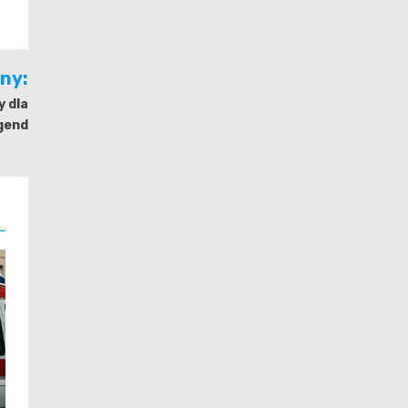
jny:
 dla
gend