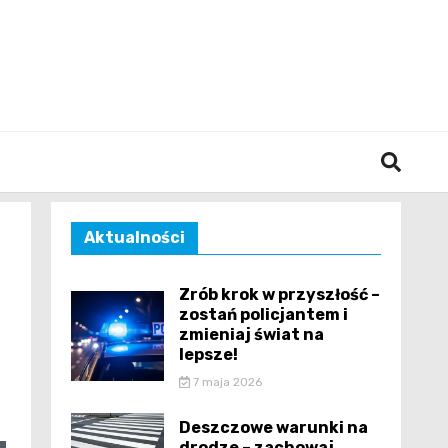
śląska
Aktualności
Zrób krok w przyszłość –
zostań policjantem i
zmieniaj świat na
lepsze!
7 maja 2026
Deszczowe warunki na
drodze – zachowaj