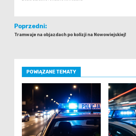
Nawigacja
Poprzedni:
wpisu
Tramwaje na objazdach po kolizji na Nowowiejskiej!
POWIĄZANE TEMATY