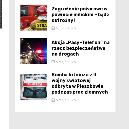
Zagrożenie pożarowe w
powiecie milickim – bądź
ostrożny!
6 maja 2026
Akcja „Pasy–Telefon” na
rzecz bezpieczeństwa
na drogach
6 maja 2026
Bomba lotnicza z II
wojny światowej
odkryta w Pieszkowie
podczas prac ziemnych
.
6 maja 2026