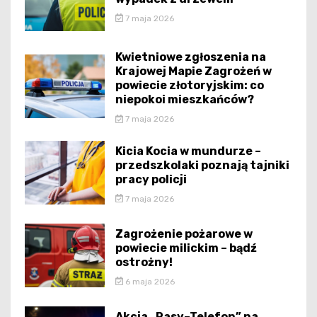
7 maja 2026
Kwietniowe zgłoszenia na
Krajowej Mapie Zagrożeń w
powiecie złotoryjskim: co
niepokoi mieszkańców?
7 maja 2026
Kicia Kocia w mundurze –
przedszkolaki poznają tajniki
pracy policji
7 maja 2026
Zagrożenie pożarowe w
powiecie milickim – bądź
ostrożny!
6 maja 2026
Akcja „Pasy–Telefon” na