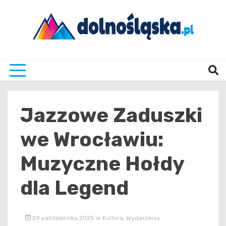
Skip
to
content
Twoje źrodło informacji z Dolnego Śląska
Dolno
Jazzowe Zaduszki
we Wrocławiu:
Muzyczne Hołdy
dla Legend
29 października 2025
w
Kultura
,
Wydarzenia