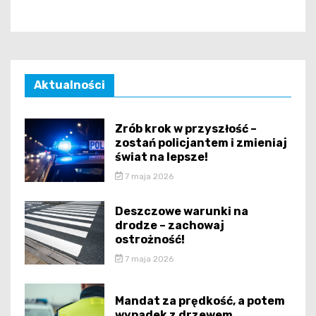
Aktualności
Zrób krok w przyszłość –
zostań policjantem i zmieniaj
świat na lepsze!
7 maja 2026
Deszczowe warunki na
drodze – zachowaj
ostrożność!
7 maja 2026
Mandat za prędkość, a potem
wypadek z drzewem