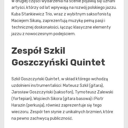
W drugiej części wydarzenia na scenie pojawią się uznani
artyści, którzy od lat wpływają na rozwój polskiego jazzu.
Kuba Stankiewicz Trio, wraz z wybitnym saksofonistą
Maciejem Sikałą, zaprezentują muzykę pełną pasji i
technicznej doskonałości, łącząc klasyczne elementy
jazzu z nowoczesnym podejściem.
Zespół Szkil
Goszczyński Quintet
Szkil Goszczyński Quintet, w skład którego wchodzą
uzdolnieni instrumentaliści: Mateusz Szkil (gitara),
Jarosław Goszczyński (saksofon), Tymoteusz Zalewski
(fortepian), Wojciech Sikora (gitara basowa) i Piotr
Harazin (perkusja), również zaprezentuje się tego
wieczoru. Zespół ten słynie z unikalnych brzmień, które
na pewno zachwycą publiczność.