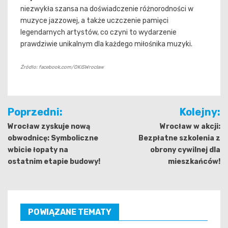
niezwykła szansa na doświadczenie różnorodności w
muzyce jazzowej, a także uczczenie pamięci
legendarnych artystów, co czyni to wydarzenie
prawdziwie unikalnym dla każdego miłośnika muzyki.
Źródło: facebook.com/OKiSWroclaw
Nawigacja
Poprzedni:
Kolejny:
wpisu
Wrocław zyskuje nową
Wrocław w akcji:
obwodnicę: Symboliczne
Bezpłatne szkolenia z
wbicie łopaty na
obrony cywilnej dla
ostatnim etapie budowy!
mieszkańców!
POWIĄZANE TEMATY