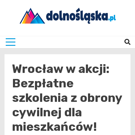
Skip
to
content
Twoje źrodło informacji z Dolnego Śląska
Dolno
Wrocław w akcji:
Bezpłatne
szkolenia z obrony
cywilnej dla
mieszkańców!