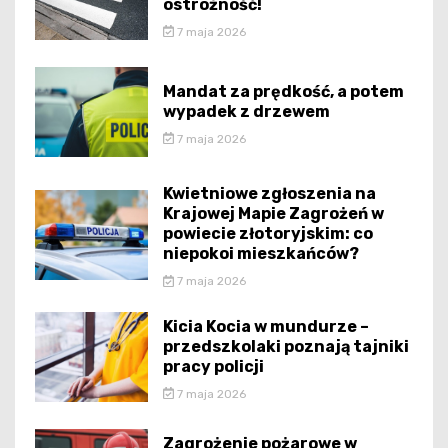
ostrożność!
7 maja 2026
Mandat za prędkość, a potem
wypadek z drzewem
7 maja 2026
Kwietniowe zgłoszenia na
Krajowej Mapie Zagrożeń w
powiecie złotoryjskim: co
niepokoi mieszkańców?
7 maja 2026
Kicia Kocia w mundurze –
przedszkolaki poznają tajniki
pracy policji
7 maja 2026
Zagrożenie pożarowe w