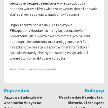
poczucie bezpieczeństwa
— wiedza zdobyta
podczas warsztatów zwiększa pewność siebie i pozwala
skuteczniej reagować w nagłych sytuacjach.
Organizatorzy podkreślają, że inicjatywa
#BezpiecznyWrocław to nie tylko jednorazowe
wydarzenie, ale długofalowy projekt mający na celu
budowanie świadomości oraz umiejętności wśród
mieszkańców miasta. Bezpłatny charakter szkoleń
sprawia, że każdy chętny ma szansę wziąć udział i
wynieść z nich praktyczne korzyści.
Źródło: facebook.com/biuroprasoweUMW
Nawigacja
Poprzedni:
Kolejny:
wpisu
Jazzowe Zaduszki we
Wrocławskie Wspólnoteki:
Wrocławiu: Muzyczne
Historie, które Łączą