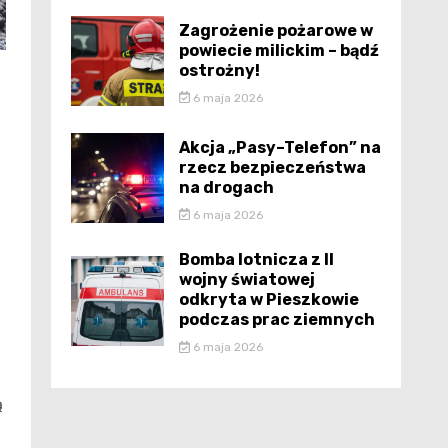
Zagrożenie pożarowe w
powiecie milickim – bądź
ostrożny!
6 maja 2026
ć
Akcja „Pasy–Telefon” na
rzecz bezpieczeństwa
na drogach
6 maja 2026
Bomba lotnicza z II
wojny światowej
odkryta w Pieszkowie
podczas prac ziemnych
6 maja 2026
ą