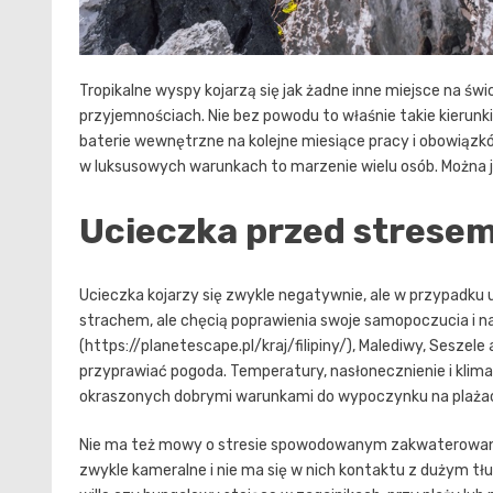
Tropikalne wyspy kojarzą się jak żadne inne miejsce na ś
przyjemnościach. Nie bez powodu to właśnie takie kierunk
baterie wewnętrzne na kolejne miesiące pracy i obowiązk
w luksusowych warunkach to marzenie wielu osób. Można j
Ucieczka przed strese
Ucieczka kojarzy się zwykle negatywnie, ale w przypadk
strachem, ale chęcią poprawienia swoje samopoczucia i nabr
(https://planetescape.pl/kraj/filipiny/), Malediwy, Seszele 
przyprawiać pogoda. Temperatury, nasłonecznienie i klima
okraszonych dobrymi warunkami do wypoczynku na plaża
Nie ma też mowy o stresie spowodowanym zakwaterowanie
zwykle kameralne i nie ma się w nich kontaktu z dużym tłum