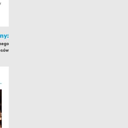
y
jny:
nego
łosów