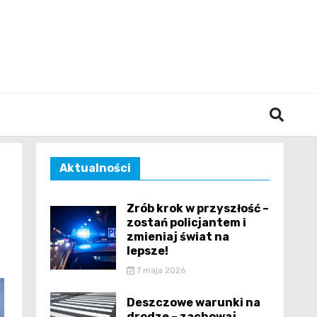
śląska
Aktualności
Zrób krok w przyszłość –
zostań policjantem i
zmieniaj świat na
lepsze!
7 maja 2026
Deszczowe warunki na
drodze – zachowaj