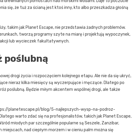
ub na drewnianych pomostach nad morskimi wodami. Daje to poczucie
 się, że tuż za ścianą jest ktoś inny, kto albo przeszkadza głośną
óży, takim jak Planet Escape, nie przedstawia żadnych problemów.
kierunkach, tworzą programy szyte na miarę i projektują wypoczynek,
kcji lub wycieczek fakultatywnych.
ż poślubną
wej drogi życia i rozpoczęciem kolejnego etapu. Ale nie da się ukryć,
ające nieraz kilka miesięcy są wyczerpujące i męczące. Dlatego po
óż poślubną. Będzie miłym akcentem wspólnej drogi, ale także
tps://planetescape.pl/blog/5-najlepszych-wysp-na-podroz-
Dlatego warto zdać się na profesjonalistów, takich jak Planet Escape,
śród młodych par szczególnie popularne są Seszele, Zanzibar,
kich miejscach, nad ciepłym morzem i w cieniu palm można się