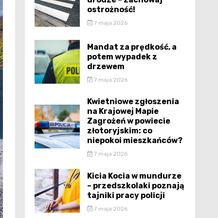
ostrożność!
7 maja 2026
Mandat za prędkość, a
potem wypadek z
drzewem
7 maja 2026
Kwietniowe zgłoszenia
na Krajowej Mapie
Zagrożeń w powiecie
złotoryjskim: co
niepokoi mieszkańców?
7 maja 2026
Kicia Kocia w mundurze
– przedszkolaki poznają
tajniki pracy policji
7 maja 2026