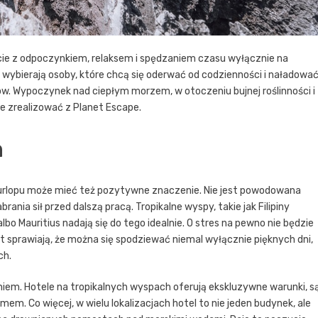
wicie z odpoczynkiem, relaksem i spędzaniem czasu wyłącznie na
i wybierają osoby, które chcą się oderwać od codzienności i naładowa
ów. Wypoczynek nad ciepłym morzem, w otoczeniu bujnej roślinności i
e zrealizować z Planet Escape.
m
u urlopu może mieć też pozytywne znaczenie. Nie jest powodowana
ania sił przed dalszą pracą. Tropikalne wyspy, takie jak Filipiny
albo Mauritius nadają się do tego idealnie. O stres na pewno nie będzie
t sprawiają, że można się spodziewać niemal wyłącznie pięknych dni,
ch.
m. Hotele na tropikalnych wyspach oferują ekskluzywne warunki, s
em. Co więcej, w wielu lokalizacjach hotel to nie jeden budynek, ale