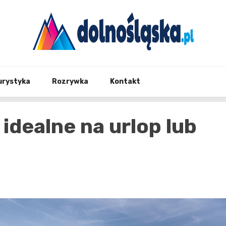
Twoje źrodło informacji z Dolnego Śląska
Dolno
urystyka
Rozrywka
Kontakt
idealne na urlop lub