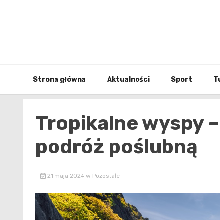
Skip
to
content
Strona główna
Aktualności
Sport
T
Tropikalne wyspy – 
podróż poślubną
21 maja 2024
w
Pozostałe