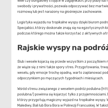
wille czy bungalowy stojące w zagajnikach, przy plaży l
swobody i prywatności, pozwala odpoczywać bez martwienia
rozmową lub jest narażony na głośniejsze zachowanie.
Logistyka wyjazdu na tropikalne wyspy dzięki biurom podr
Specjaliści, którzy doskonale znają się na egzotycznych 
podczas którego można także korzystać z aktywnych atra
Rajskie wyspy na podró
Ślub i wesele kojarzą się przede wszystkim z początkiem no
że wiąże się z nimi także spory stres. Przygotowania, trw
weselu, gdy emocje trochę opadną, warto zaplanować podr
odpoczynkiem po męczących tygodniach i miesiącach.
Wśród stresu związanego z weselem podróż poślubna (ht
poslubna/) powinna się kojarzyć tylko z przyjemnościami. 
którzy przygotują magiczny wyjazd na tropikalne wyspy. W
Malediwy, Bali lub Bora Bora w Polinezji Francuskiej. W ta