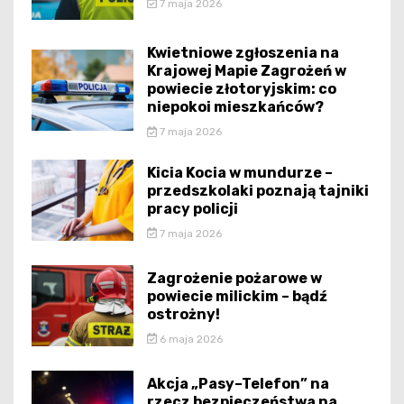
7 maja 2026
Kwietniowe zgłoszenia na
Krajowej Mapie Zagrożeń w
powiecie złotoryjskim: co
niepokoi mieszkańców?
7 maja 2026
Kicia Kocia w mundurze –
przedszkolaki poznają tajniki
pracy policji
7 maja 2026
Zagrożenie pożarowe w
powiecie milickim – bądź
ostrożny!
6 maja 2026
Akcja „Pasy–Telefon” na
rzecz bezpieczeństwa na