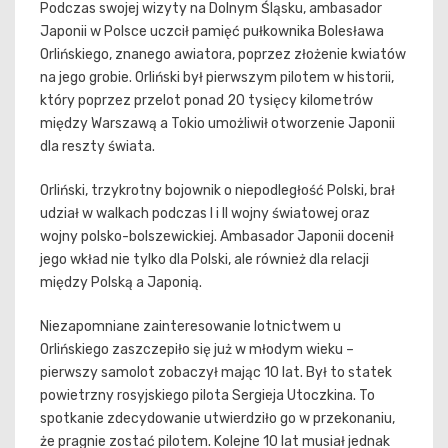
Podczas swojej wizyty na Dolnym Śląsku, ambasador
Japonii w Polsce uczcił pamięć pułkownika Bolesława
Orlińskiego, znanego awiatora, poprzez złożenie kwiatów
na jego grobie. Orliński był pierwszym pilotem w historii,
który poprzez przelot ponad 20 tysięcy kilometrów
między Warszawą a Tokio umożliwił otworzenie Japonii
dla reszty świata.
Orliński, trzykrotny bojownik o niepodległość Polski, brał
udział w walkach podczas I i II wojny światowej oraz
wojny polsko-bolszewickiej. Ambasador Japonii docenił
jego wkład nie tylko dla Polski, ale również dla relacji
między Polską a Japonią.
Niezapomniane zainteresowanie lotnictwem u
Orlińskiego zaszczepiło się już w młodym wieku –
pierwszy samolot zobaczył mając 10 lat. Był to statek
powietrzny rosyjskiego pilota Sergieja Utoczkina. To
spotkanie zdecydowanie utwierdziło go w przekonaniu,
że pragnie zostać pilotem. Kolejne 10 lat musiał jednak