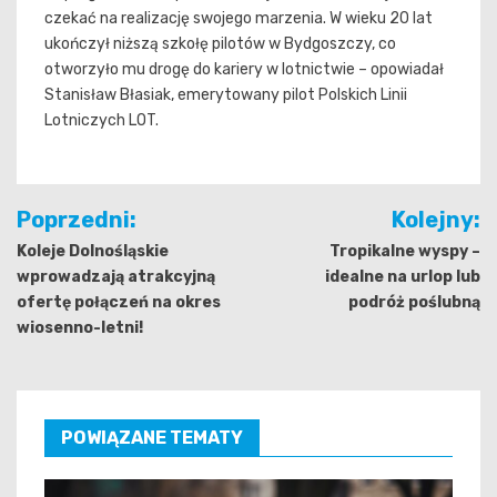
czekać na realizację swojego marzenia. W wieku 20 lat
ukończył niższą szkołę pilotów w Bydgoszczy, co
otworzyło mu drogę do kariery w lotnictwie – opowiadał
Stanisław Błasiak, emerytowany pilot Polskich Linii
Lotniczych LOT.
Nawigacja
Poprzedni:
Kolejny:
wpisu
Koleje Dolnośląskie
Tropikalne wyspy –
wprowadzają atrakcyjną
idealne na urlop lub
ofertę połączeń na okres
podróż poślubną
wiosenno-letni!
POWIĄZANE TEMATY