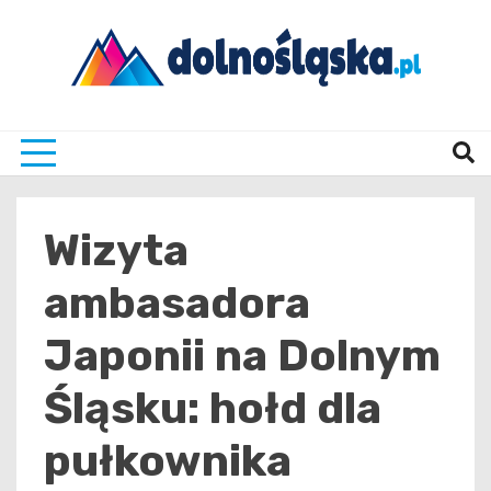
Skip
to
content
Twoje źrodło informacji z Dolnego Śląska
Dolno
Wizyta
ambasadora
Japonii na Dolnym
Śląsku: hołd dla
pułkownika