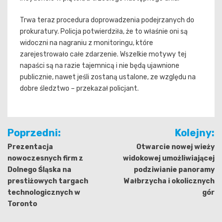
Trwa teraz procedura doprowadzenia podejrzanych do
prokuratury. Policja potwierdziła, że to właśnie oni są
widoczni na nagraniu z monitoringu, które
zarejestrowało całe zdarzenie. Wszelkie motywy tej
napaści są na razie tajemnicą i nie będą ujawnione
publicznie, nawet jeśli zostaną ustalone, ze względu na
dobre śledztwo – przekazał policjant.
Nawigacja
Poprzedni:
Kolejny:
wpisu
Prezentacja
Otwarcie nowej wieży
nowoczesnych firm z
widokowej umożliwiającej
Dolnego Śląska na
podziwianie panoramy
prestiżowych targach
Wałbrzycha i okolicznych
technologicznych w
gór
Toronto