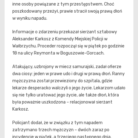
inne osoby powiązane z tym przestępstwem. Choć
poszkodowany przeżył, prawie stracił swoją prawą dłoń
w wyniku napadu.
Informacje o zdarzeniu przekazał sierżant sztabowy
Aleksander Karkosz z Komendy Miejskiej Policji w
Wałbrzychu. Proceder rozpoczął się w piątek po godzinie
18 na ulicy Reymonta w Boguszowie-Gorcach.
Atakujący, uzbrojony w miecz samurajski, zadał ofierze
dwa ciosy: jeden w prawe udo i drugi w prawą dłoń. Ranny
mężczyzna został przewieziony do szpitala, gdzie
lekarze desperacko walczyli o jego życie. Lekarzom udało
się nie tylko uratować jego życie, ale także dłoń, która
była poważnie uszkodzona – relacjonował sierżant
Karkosz.
Policjant dodał, że w związku z tym napadem
zatrzymano trzech mężczyzn – dwóch zaraz po
incydencie w piątek, a trzeciego następnego dnia.