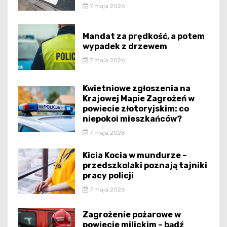
7 maja 2026
Mandat za prędkość, a potem
wypadek z drzewem
7 maja 2026
Kwietniowe zgłoszenia na
Krajowej Mapie Zagrożeń w
powiecie złotoryjskim: co
niepokoi mieszkańców?
7 maja 2026
Kicia Kocia w mundurze –
przedszkolaki poznają tajniki
pracy policji
7 maja 2026
Zagrożenie pożarowe w
powiecie milickim – bądź