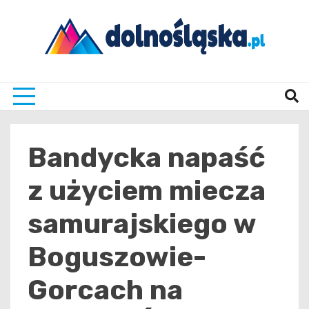
Skip
to
content
Twoje źrodło informacji z Dolnego Śląska
Dolno
Bandycka napaść
z użyciem miecza
samurajskiego w
Boguszowie-
Gorcach na