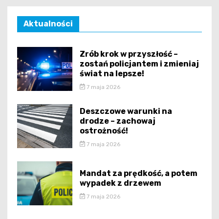
Aktualności
Zrób krok w przyszłość –
zostań policjantem i zmieniaj
świat na lepsze!
7 maja 2026
Deszczowe warunki na
drodze – zachowaj
ostrożność!
7 maja 2026
Mandat za prędkość, a potem
wypadek z drzewem
7 maja 2026