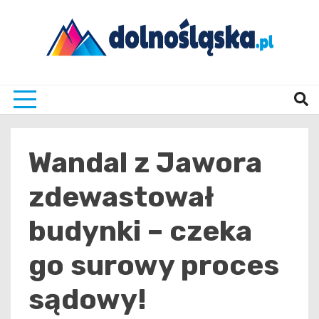
Skip
to
content
Twoje źrodło informacji z Dolnego Śląska
Dolno
Wandal z Jawora
zdewastował
budynki – czeka
go surowy proces
sądowy!