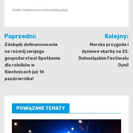
źródło: facebook.com/dolnoslaska.policja
Nawigacja
Poprzedni:
Kolejny:
wpisu
Zdobądź dofinansowanie
Morska przygoda i
na rozwój swojego
dyniowe skarby na 22.
gospodarstwa! Spotkanie
Dolnośląskim Festiwalu
dla rolników w
Dyni!
Siechnicach już 16
października!
POWIĄZANE TEMATY