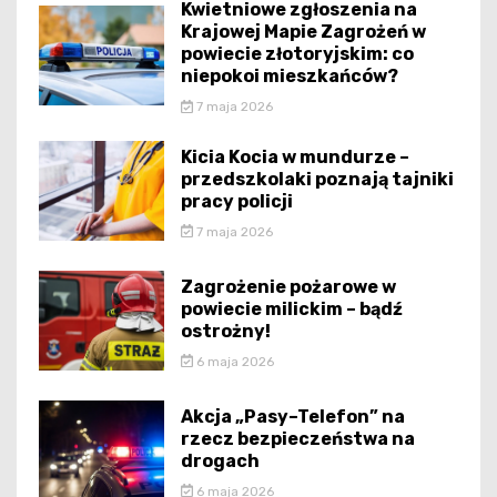
Kwietniowe zgłoszenia na
Krajowej Mapie Zagrożeń w
powiecie złotoryjskim: co
niepokoi mieszkańców?
7 maja 2026
Kicia Kocia w mundurze –
przedszkolaki poznają tajniki
pracy policji
7 maja 2026
Zagrożenie pożarowe w
powiecie milickim – bądź
ostrożny!
6 maja 2026
Akcja „Pasy–Telefon” na
rzecz bezpieczeństwa na
drogach
6 maja 2026