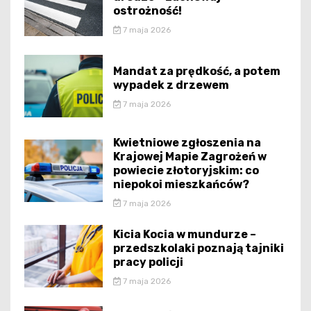
ostrożność!
7 maja 2026
Mandat za prędkość, a potem
wypadek z drzewem
7 maja 2026
Kwietniowe zgłoszenia na
Krajowej Mapie Zagrożeń w
powiecie złotoryjskim: co
niepokoi mieszkańców?
7 maja 2026
Kicia Kocia w mundurze –
przedszkolaki poznają tajniki
pracy policji
7 maja 2026