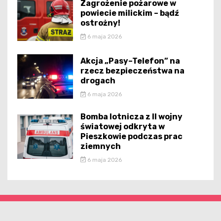
Zagrożenie pożarowe w
powiecie milickim – bądź
ostrożny!
6 maja 2026
Akcja „Pasy–Telefon” na
rzecz bezpieczeństwa na
drogach
6 maja 2026
Bomba lotnicza z II wojny
światowej odkryta w
Pieszkowie podczas prac
ziemnych
6 maja 2026
dolnoslaska.pl - wszelkie prawa zastrzeżone