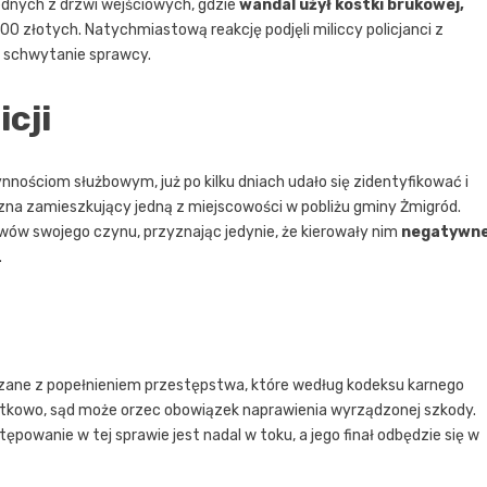
ednych z drzwi wejściowych, gdzie
wandal użył kostki brukowej,
1200 złotych. Natychmiastową reakcję podjęli miliccy policjanci z
e schwytanie sprawcy.
cji
ościom służbowym, już po kilku dniach udało się zidentyfikować i
zna zamieszkujący jedną z miejscowości w pobliżu gminy Żmigród.
wów swojego czynu, przyznając jedynie, że kierowały nim
negatywn
.
zane z popełnieniem przestępstwa, które według kodeksu karnego
atkowo, sąd może orzec obowiązek naprawienia wyrządzonej szkody.
ępowanie w tej sprawie jest nadal w toku, a jego finał odbędzie się w