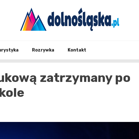
Twoje źrodło informacji z Dolnego Śląska
Dolno
urystyka
Rozrywka
Kontakt
rukową zatrzymany po
kole