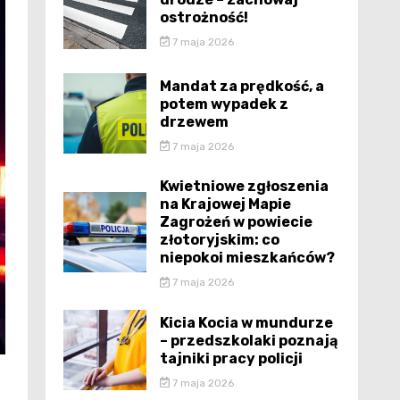
ostrożność!
7 maja 2026
Mandat za prędkość, a
potem wypadek z
drzewem
7 maja 2026
Kwietniowe zgłoszenia
na Krajowej Mapie
Zagrożeń w powiecie
złotoryjskim: co
niepokoi mieszkańców?
7 maja 2026
Kicia Kocia w mundurze
– przedszkolaki poznają
tajniki pracy policji
7 maja 2026