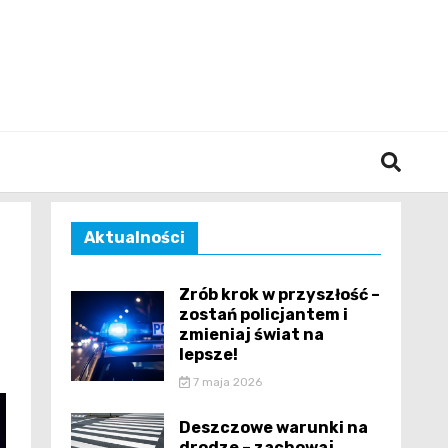
śląska
Aktualności
Zrób krok w przyszłość –
zostań policjantem i
zmieniaj świat na
lepsze!
7 maja 2026
Deszczowe warunki na
drodze – zachowaj