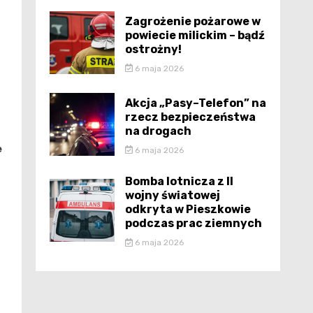
Zagrożenie pożarowe w
powiecie milickim – bądź
ostrożny!
6 maja 2026
Akcja „Pasy–Telefon” na
rzecz bezpieczeństwa
na drogach
e
6 maja 2026
Bomba lotnicza z II
wojny światowej
odkryta w Pieszkowie
podczas prac ziemnych
6 maja 2026