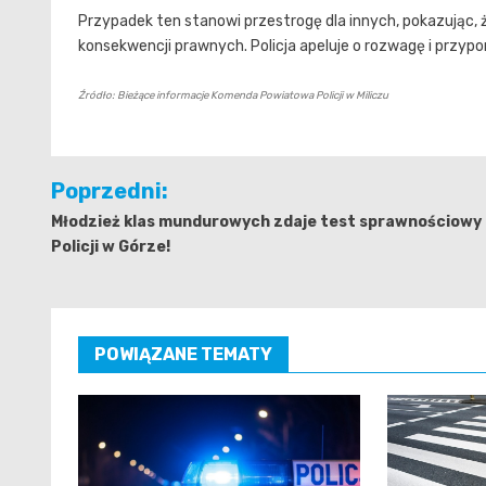
Przypadek ten stanowi przestrogę dla innych, pokazując
konsekwencji prawnych. Policja apeluje o rozwagę i przyp
Źródło: Bieżące informacje Komenda Powiatowa Policji w Miliczu
Nawigacja
Poprzedni:
wpisu
Młodzież klas mundurowych zdaje test sprawnościowy
Policji w Górze!
POWIĄZANE TEMATY