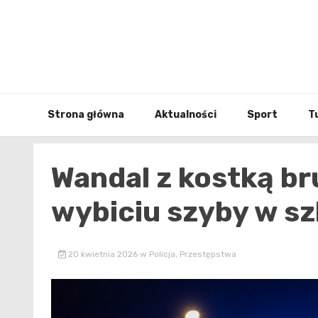
Skip
to
content
Strona główna
Aktualności
Sport
T
Wandal z kostką b
wybiciu szyby w sz
20 kwietnia 2026
w
Policja
,
Przestępstwa