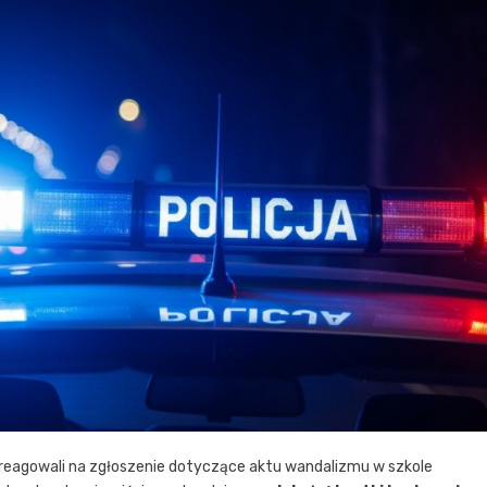
 zareagowali na zgłoszenie dotyczące aktu wandalizmu w szkole