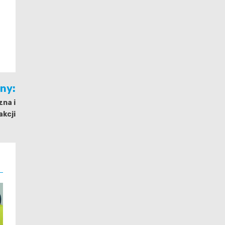
jny:
na i
akcji