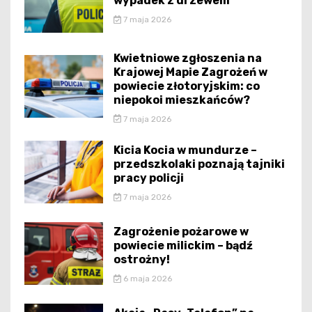
wypadek z drzewem
7 maja 2026
Kwietniowe zgłoszenia na
Krajowej Mapie Zagrożeń w
powiecie złotoryjskim: co
niepokoi mieszkańców?
7 maja 2026
Kicia Kocia w mundurze –
przedszkolaki poznają tajniki
pracy policji
7 maja 2026
Zagrożenie pożarowe w
powiecie milickim – bądź
ostrożny!
6 maja 2026