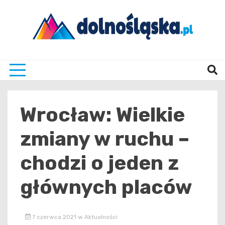
Skip
to
content
Twoje źrodło informacji z Dolnego Śląska
Dolno
Wrocław: Wielkie
zmiany w ruchu –
chodzi o jeden z
głównych placów
7 czerwca 2021
w
Aktualności