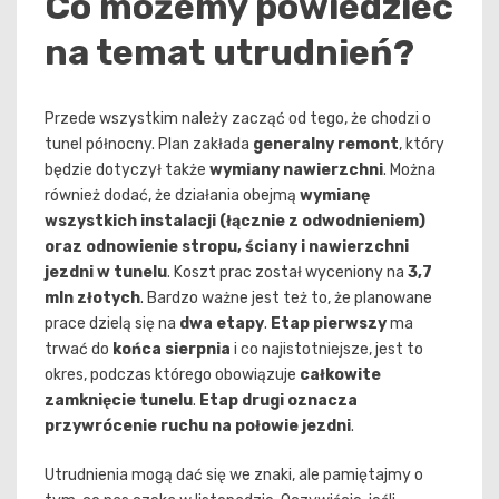
Co możemy powiedzieć
na temat utrudnień?
Przede wszystkim należy zacząć od tego, że chodzi o
tunel północny. Plan zakłada
generalny remont
, który
będzie dotyczył także
wymiany nawierzchni
. Można
również dodać, że działania obejmą
wymianę
wszystkich instalacji (łącznie z odwodnieniem)
oraz odnowienie stropu, ściany i nawierzchni
jezdni w tunelu
. Koszt prac został wyceniony na
3,7
mln złotych
. Bardzo ważne jest też to, że planowane
prace dzielą się na
dwa etapy
.
Etap pierwszy
ma
trwać do
końca sierpnia
i co najistotniejsze, jest to
okres, podczas którego obowiązuje
całkowite
zamknięcie tunelu
.
Etap drugi oznacza
przywrócenie ruchu na połowie jezdni
.
Utrudnienia mogą dać się we znaki, ale pamiętajmy o