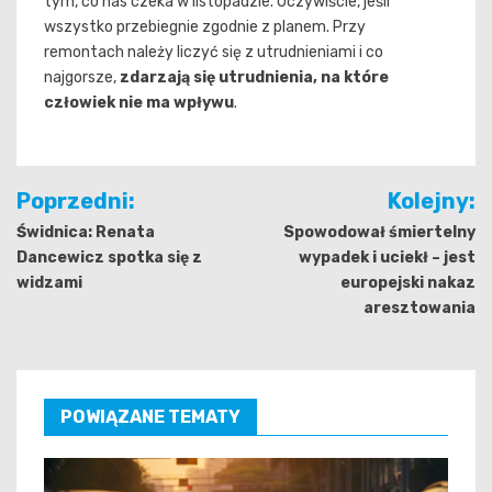
tym, co nas czeka w listopadzie. Oczywiście, jeśli
wszystko przebiegnie zgodnie z planem. Przy
remontach należy liczyć się z utrudnieniami i co
najgorsze,
zdarzają się utrudnienia, na które
człowiek nie ma wpływu
.
Nawigacja
Poprzedni:
Kolejny:
wpisu
Świdnica: Renata
Spowodował śmiertelny
Dancewicz spotka się z
wypadek i uciekł – jest
widzami
europejski nakaz
aresztowania
POWIĄZANE TEMATY