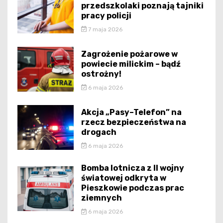
przedszkolaki poznają tajniki
pracy policji
7 maja 2026
Zagrożenie pożarowe w
powiecie milickim – bądź
ostrożny!
6 maja 2026
Akcja „Pasy–Telefon” na
rzecz bezpieczeństwa na
drogach
6 maja 2026
Bomba lotnicza z II wojny
światowej odkryta w
Pieszkowie podczas prac
ziemnych
6 maja 2026