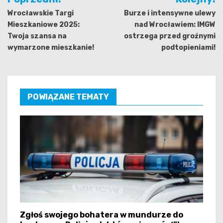
wpisu
Wrocławskie Targi
Burze i intensywne ulewy
Mieszkaniowe 2025:
nad Wrocławiem: IMGW
Twoja szansa na
ostrzega przed groźnymi
wymarzone mieszkanie!
podtopieniami!
POWIĄZANE TEMATY
Zgłoś swojego bohatera w mundurze do