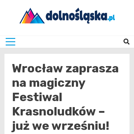
Skip
to
content
Twoje źrodło informacji z Dolnego Śląska
Dolno
Wrocław zaprasza
na magiczny
Festiwal
Krasnoludków –
już we wrześniu!