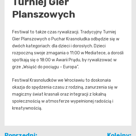
Turniej Gier
Planszowych
Festiwal to także czas rywalizacji. Tradycyjny Turniej
Gier Planszowych o Puchar Krasnoludka odbędzie się w
dwóch kategoriach: dla dzieci i dorosłych. Dzieci
rozpoczną swoje zmagania o 11:00 w Mediatece, a dorośli
spotkają się o 18:00 w Awarii Prądu, by rywalizować w
grze „Wsiąść do pociągu – Europa”.
Festiwal Krasnoludków we Wrocławiu to doskonała
okazja do spędzenia czasu z rodziną, zanurzenia się w
magiczny świat krasnali oraz integracji z lokalną
społecznością w atmosferze wypełnionej radością i
kreatywnością.
Nawigacja
Poprzedni:
Kolejny: