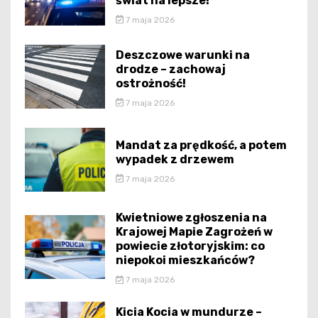
świat na lepsze!
7 maja 2026
Deszczowe warunki na
drodze – zachowaj
ostrożność!
7 maja 2026
Mandat za prędkość, a potem
wypadek z drzewem
7 maja 2026
Kwietniowe zgłoszenia na
Krajowej Mapie Zagrożeń w
powiecie złotoryjskim: co
niepokoi mieszkańców?
7 maja 2026
Kicia Kocia w mundurze –