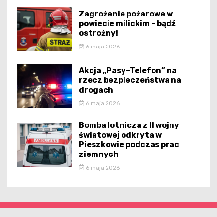
Zagrożenie pożarowe w
powiecie milickim – bądź
ostrożny!
6 maja 2026
Akcja „Pasy–Telefon” na
rzecz bezpieczeństwa na
drogach
6 maja 2026
Bomba lotnicza z II wojny
światowej odkryta w
Pieszkowie podczas prac
ziemnych
6 maja 2026
dolnoslaska.pl - wszelkie prawa zastrzeżone