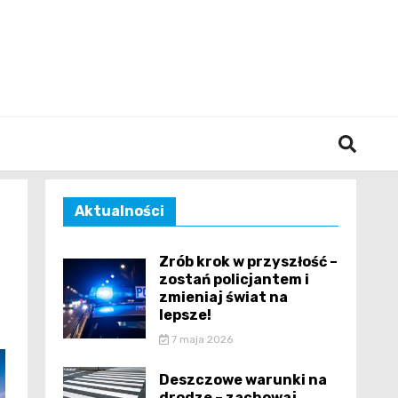
śląska
Aktualności
Zrób krok w przyszłość –
zostań policjantem i
zmieniaj świat na
lepsze!
7 maja 2026
Deszczowe warunki na
drodze – zachowaj