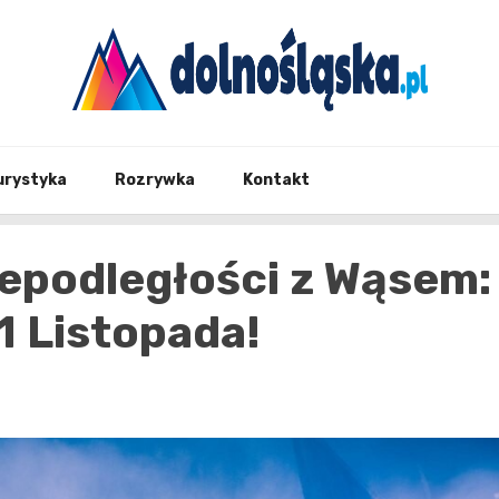
Twoje źrodło informacji z Dolnego Śląska
Dolno
urystyka
Rozrywka
Kontakt
iepodległości z Wąsem:
1 Listopada!