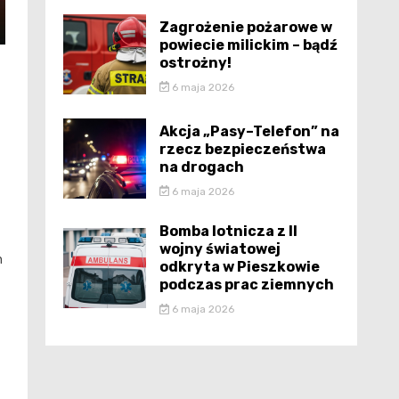
Zagrożenie pożarowe w
powiecie milickim – bądź
ostrożny!
6 maja 2026
Akcja „Pasy–Telefon” na
rzecz bezpieczeństwa
na drogach
6 maja 2026
Bomba lotnicza z II
wojny światowej
h
odkryta w Pieszkowie
podczas prac ziemnych
6 maja 2026