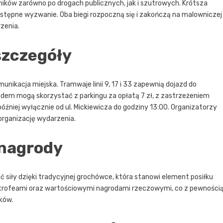
dników zarówno po drogach publicznych, jak i szutrowych. Krótsza
zystępne wyzwanie. Oba biegi rozpoczną się i zakończą na malowniczej
zenia.
szczegóły
ikacja miejska. Tramwaje linii 9, 17 i 33 zapewnią dojazd do
odem mogą skorzystać z parkingu za opłatą 7 zł, z zastrzeżeniem
óźniej wyłącznie od ul. Mickiewicza do godziny 13:00. Organizatorzy
organizację wydarzenia.
 nagrody
siły dzięki tradycyjnej grochówce, która stanowi element posiłku
 trofeami oraz wartościowymi nagrodami rzeczowymi, co z pewności
ków.