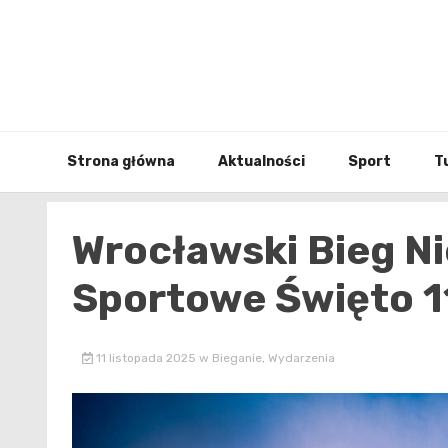
Skip
to
content
Strona główna
Aktualności
Sport
T
Wrocławski Bieg N
Sportowe Święto 1
11 listopada 2025
w
Bieganie
,
Wydarzenia