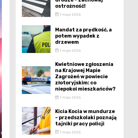
ostrożność!
7 maja 2026
Mandat za prędkość, a
potem wypadek z
drzewem
7 maja 2026
Kwietniowe zgłoszenia
na Krajowej Mapie
Zagrożeń w powiecie
złotoryjskim: co
niepokoi mieszkańców?
7 maja 2026
Kicia Kocia w mundurze
– przedszkolaki poznają
tajniki pracy policji
7 maja 2026