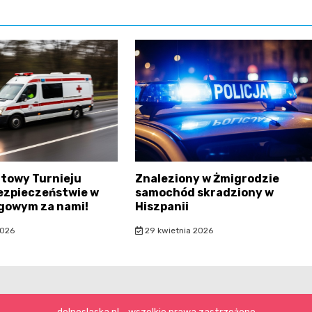
atowy Turnieju
Znaleziony w Żmigrodzie
ezpieczeństwie w
samochód skradziony w
gowym za nami!
Hiszpanii
2026
29 kwietnia 2026