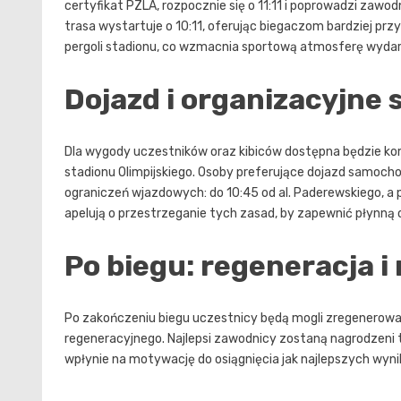
certyfikat PZLA, rozpocznie się o 11:11 i poprowadzi zawo
trasa wystartuje o 10:11, oferując biegaczom bardziej pr
pergoli stadionu, co wzmacnia sportową atmosferę wydar
Dojazd i organizacyjne 
Dla wygody uczestników oraz kibiców dostępna będzie komun
stadionu Olimpijskiego. Osoby preferujące dojazd samoch
ograniczeń wjazdowych: do 10:45 od al. Paderewskiego, a p
apelują o przestrzeganie tych zasad, by zapewnić płynną 
Po biegu: regeneracja i
Po zakończeniu biegu uczestnicy będą mogli zregenerować 
regeneracyjnego. Najlepsi zawodnicy zostaną nagrodzeni
wpłynie na motywację do osiągnięcia jak najlepszych wyni