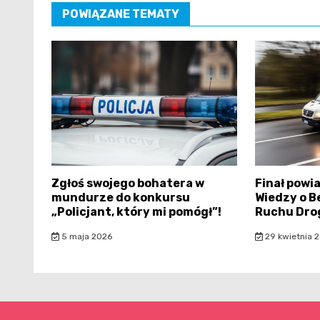
POWIĄZANE TEMATY
Zgłoś swojego bohatera w
Finał powi
mundurze do konkursu
Wiedzy o B
„Policjant, który mi pomógł”!
Ruchu Dro
5 maja 2026
29 kwietnia 