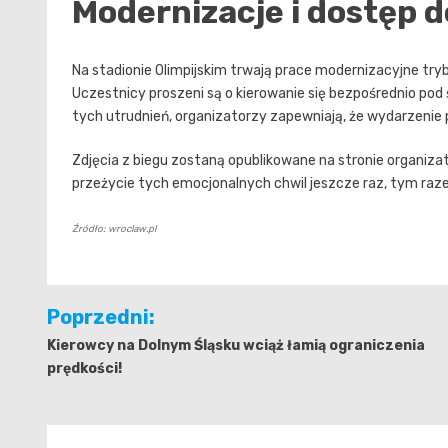
Modernizacje i dostęp 
Na stadionie Olimpijskim trwają prace modernizacyjne try
Uczestnicy proszeni są o kierowanie się bezpośrednio pod 
tych utrudnień, organizatorzy zapewniają, że wydarzenie 
Zdjęcia z biegu zostaną opublikowane na stronie organi
przeżycie tych emocjonalnych chwil jeszcze raz, tym raze
Źródło: wroclaw.pl
Nawigacja
Poprzedni:
wpisu
Kierowcy na Dolnym Śląsku wciąż łamią ograniczenia
prędkości!