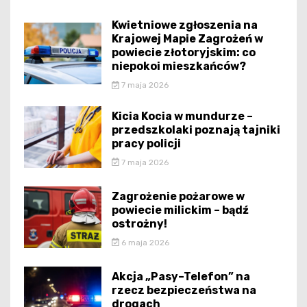
Kwietniowe zgłoszenia na
Krajowej Mapie Zagrożeń w
powiecie złotoryjskim: co
niepokoi mieszkańców?
7 maja 2026
Kicia Kocia w mundurze –
przedszkolaki poznają tajniki
pracy policji
7 maja 2026
Zagrożenie pożarowe w
powiecie milickim – bądź
ostrożny!
6 maja 2026
Akcja „Pasy–Telefon” na
rzecz bezpieczeństwa na
drogach