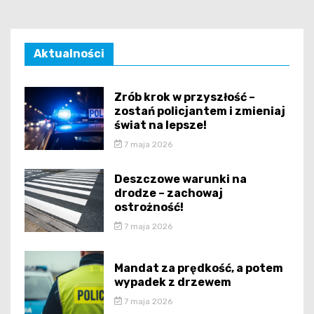
Aktualności
Zrób krok w przyszłość –
zostań policjantem i zmieniaj
świat na lepsze!
7 maja 2026
Deszczowe warunki na
drodze – zachowaj
ostrożność!
7 maja 2026
Mandat za prędkość, a potem
wypadek z drzewem
7 maja 2026