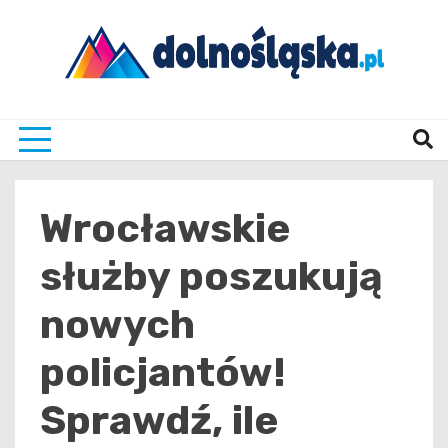
Skip
to
content
Twoje źrodło informacji z Dolnego Śląska
Dolno
Wrocławskie
służby poszukują
nowych
policjantów!
Sprawdź, ile