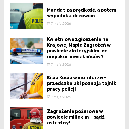
Mandat za prędkość, a potem
wypadek z drzewem
7 maja 2026
Kwietniowe zgłoszenia na
Krajowej Mapie Zagrożeń w
powiecie złotoryjskim: co
niepokoi mieszkańców?
7 maja 2026
Kicia Kocia w mundurze –
przedszkolaki poznają tajniki
pracy policji
7 maja 2026
Zagrożenie pożarowe w
powiecie milickim – bądź
ostrożny!