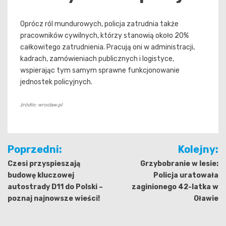
Oprócz ról mundurowych, policja zatrudnia także
pracowników cywilnych, którzy stanowią około 20%
całkowitego zatrudnienia. Pracują oni w administracji,
kadrach, zamówieniach publicznych i logistyce,
wspierając tym samym sprawne funkcjonowanie
jednostek policyjnych.
źródło: wroclaw.pl
Nawigacja
Poprzedni:
Kolejny:
wpisu
Czesi przyspieszają
Grzybobranie w lesie:
budowę kluczowej
Policja uratowała
autostrady D11 do Polski –
zaginionego 42-latka w
poznaj najnowsze wieści!
Oławie