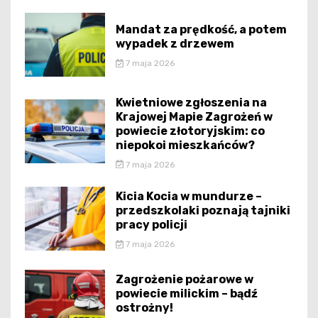
Mandat za prędkość, a potem
wypadek z drzewem
7 maja 2026
Kwietniowe zgłoszenia na
Krajowej Mapie Zagrożeń w
powiecie złotoryjskim: co
niepokoi mieszkańców?
7 maja 2026
Kicia Kocia w mundurze –
przedszkolaki poznają tajniki
pracy policji
7 maja 2026
Zagrożenie pożarowe w
powiecie milickim – bądź
ostrożny!