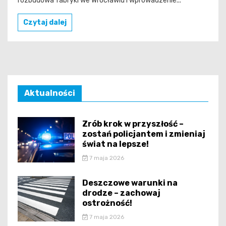
rozbudowa fabryki we Wrocławiu i wprowadzenie...
Czytaj dalej
Aktualności
Zrób krok w przyszłość –
zostań policjantem i zmieniaj
świat na lepsze!
7 maja 2026
Deszczowe warunki na
drodze – zachowaj
ostrożność!
7 maja 2026