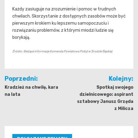
Każdy zasługuje na zrozumienie i pomoc w trudnych
chwilach. Skorzystanie z dostępnych zasobów może być
pierwszym krokiem ku lepszemu samopoczuciu i
rozwiązaniu problemów, z którymi młodzi ludzie się
borykają.
Źródło: Bieżące informacje Komenda Powiatowa Policji w Środzie Śląskiej
Nawigacja
Poprzedni:
Kolejny:
wpisu
Kradzież na chwilę, kara
Spotkaj swojego
na lata
dzielnicowego: aspirant
sztabowy Janusz Grzęda
z Milicza