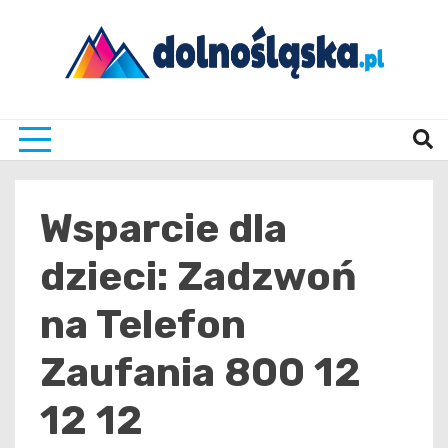
Skip
to
content
Twoje źrodło informacji z Dolnego Śląska
Dolno
Wsparcie dla
dzieci: Zadzwoń
na Telefon
Zaufania 800 12
12 12