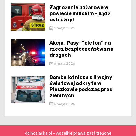
Zagrożenie pożarowe w
powiecie milickim – bądź
ostrożny!
6 maja 2026
Akcja „Pasy–Telefon” na
rzecz bezpieczeństwa na
drogach
6 maja 2026
Bomba lotnicza z II wojny
światowej odkryta w
Pieszkowie podczas prac
ziemnych
6 maja 2026
dolnoslaska.pl - wszelkie prawa zastrzeżone