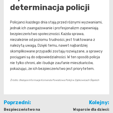
determinacja policji
Policjanci każdego dnia stają przed różnymi wyzwaniami,
jednak ich zaangażowanie i profesjonalizm zapewniają
bezpieczeństwo społeczności. Każda sprawa,
niezależnie od poziomu trudności, jest traktowana z
należytą uwagą. Dzięki temu, nawet najbardziej
skomplikowane przypadki zostają rozwiązane, a sprawcy
pociągani są do odpowiedzialności. W ten sposób policja
nie tylko chroni, ale i buduje zaufanie mieszkańców,
pokazując, że ich bezpieczeństwo jest priorytetem.
Źródło: Bieżące informacje Komenda Powiatowa Policji w Ząbkowicach Śląskich
Nawigacja
Poprzedni:
Kolejny:
wpisu
Bezpieczeństwo na
Wsparcie dla dzieci: