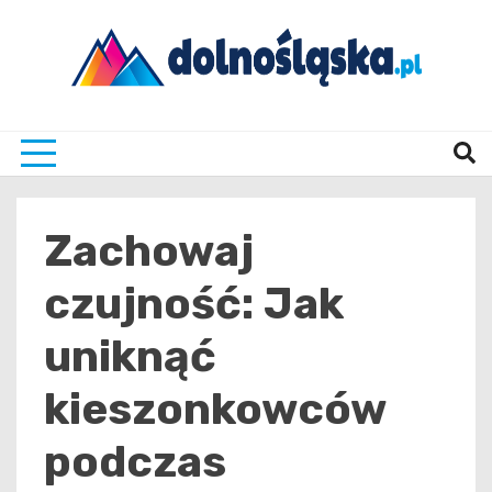
Skip
to
content
Twoje źrodło informacji z Dolnego Śląska
Dolno
Zachowaj
czujność: Jak
uniknąć
kieszonkowców
podczas