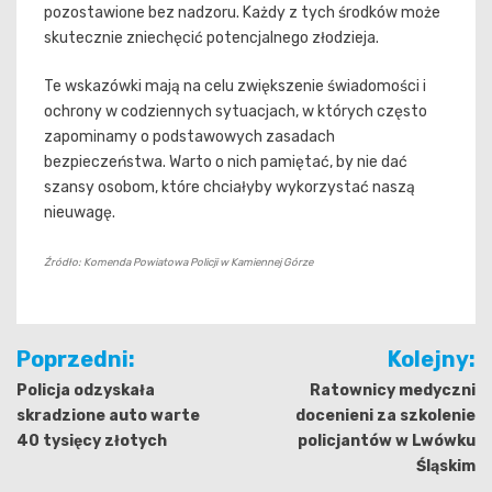
pozostawione bez nadzoru. Każdy z tych środków może
skutecznie zniechęcić potencjalnego złodzieja.
Te wskazówki mają na celu zwiększenie świadomości i
ochrony w codziennych sytuacjach, w których często
zapominamy o podstawowych zasadach
bezpieczeństwa. Warto o nich pamiętać, by nie dać
szansy osobom, które chciałyby wykorzystać naszą
nieuwagę.
Źródło: Komenda Powiatowa Policji w Kamiennej Górze
Nawigacja
Poprzedni:
Kolejny:
wpisu
Policja odzyskała
Ratownicy medyczni
skradzione auto warte
docenieni za szkolenie
40 tysięcy złotych
policjantów w Lwówku
Śląskim