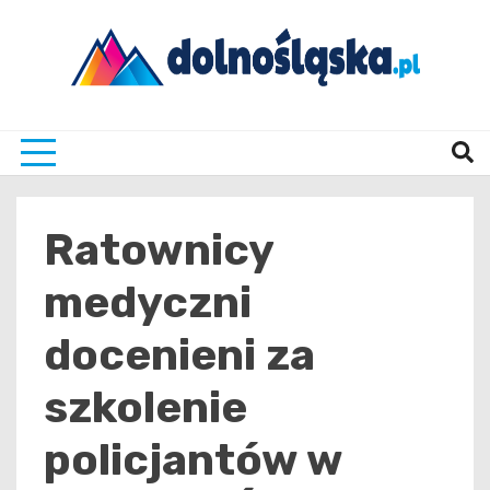
Skip
to
content
Twoje źrodło informacji z Dolnego Śląska
Dolno
Ratownicy
medyczni
docenieni za
szkolenie
policjantów w