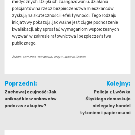
medycznych. Dzięki ich zaangażowaniu, działania
policjantów na rzecz bezpieczeństwa mieszkańców
zyskują na skuteczności i efektywności. Tego rodzaju
inicjatywy pokazują, jak ważne jest ciągłe podnoszenie
kwalifikacji, aby sprostać wymaganiom współczesnych
wyzwań w zakresie ratownictwa i bezpieczeństwa
publicznego.
Źródło: Komenda Powiatowa Policji w Lwówku Śląskim
Nawigacja
Poprzedni:
Kolejny:
wpisu
Zachowaj czujność: Jak
Policja z Lwówka
uniknąć kieszonkowców
Śląskiego demaskuje
podczas zakupów?
nielegalny handel
tytoniem i papierosami