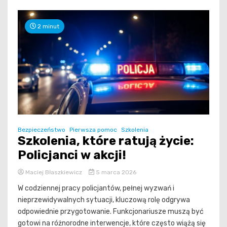
2 minut
Bezpieczeństwo
Pierwsza pomoc
Szkolenia
Szkolenia, które ratują życie:
Policjanci w akcji!
Maciej Błaszkiewicz
5 marca 2026
W codziennej pracy policjantów, pełnej wyzwań i
nieprzewidywalnych sytuacji, kluczową rolę odgrywa
odpowiednie przygotowanie. Funkcjonariusze muszą być
gotowi na różnorodne interwencje, które często wiążą się