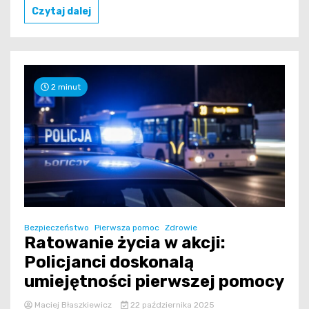
Czytaj dalej
2 minut
Bezpieczeństwo
Pierwsza pomoc
Zdrowie
Ratowanie życia w akcji:
Policjanci doskonalą
umiejętności pierwszej pomocy
Maciej Błaszkiewicz
22 października 2025