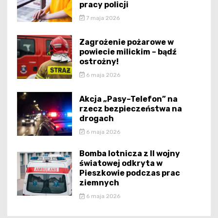
pracy policji
7 maja 2026
Zagrożenie pożarowe w
powiecie milickim – bądź
ostrożny!
6 maja 2026
Akcja „Pasy–Telefon” na
rzecz bezpieczeństwa na
drogach
6 maja 2026
Bomba lotnicza z II wojny
światowej odkryta w
Pieszkowie podczas prac
ziemnych
6 maja 2026