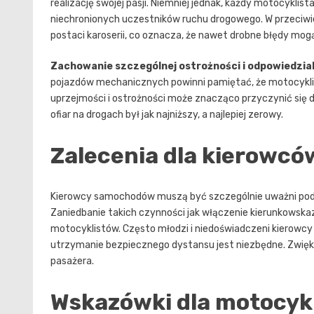
realizację swojej pasji. Niemniej jednak, każdy motocyklist
niechronionych uczestników ruchu drogowego. W przeciw
postaci karoserii, co oznacza, że nawet drobne błędy mo
Zachowanie szczególnej ostrożności i odpowiedzia
pojazdów mechanicznych powinni pamiętać, że motocyklis
uprzejmości i ostrożności może znacząco przyczynić się 
ofiar na drogach był jak najniższy, a najlepiej zerowy.
Zalecenia dla kierowc
Kierowcy samochodów muszą być szczególnie uważni podc
Zaniedbanie takich czynności jak włączenie kierunkowskaz
motocyklistów. Często młodzi i niedoświadczeni kierowcy
utrzymanie bezpiecznego dystansu jest niezbędne. Zwię
pasażera.
Wskazówki dla motocyk