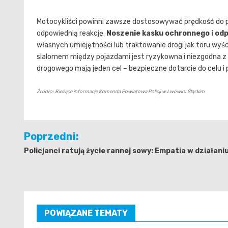
Motocykliści powinni zawsze dostosowywać prędkość do p
odpowiednią reakcję.
Noszenie kasku ochronnego i odp
własnych umiejętności lub traktowanie drogi jak toru wyś
slalomem między pojazdami jest ryzykowna i niezgodna z
drogowego mają jeden cel – bezpieczne dotarcie do celu i 
Źródło: Bieżące informacje Komenda Powiatowa Policji w Lwówku Śląskim
Nawigacja
Poprzedni:
wpisu
Policjanci ratują życie rannej sowy: Empatia w działani
POWIĄZANE TEMATY