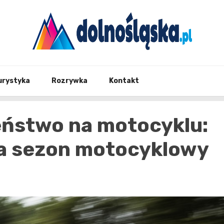
Twoje źrodło informacji z Dolnego Śląska
Dolno
urystyka
Rozrywka
Kontakt
eństwo na motocyklu:
a sezon motocyklowy