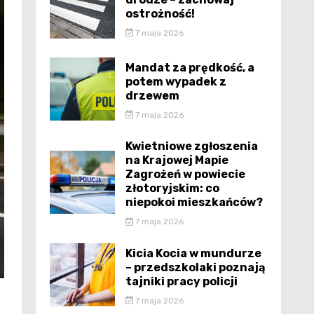
ostrożność!
7 maja 2026
Mandat za prędkość, a
potem wypadek z
drzewem
7 maja 2026
Kwietniowe zgłoszenia
na Krajowej Mapie
Zagrożeń w powiecie
złotoryjskim: co
niepokoi mieszkańców?
7 maja 2026
Kicia Kocia w mundurze
– przedszkolaki poznają
tajniki pracy policji
7 maja 2026