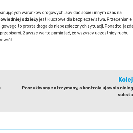
anujących warunków drogowych, aby dać sobie i innym czas na
owiedniej odzieży
jest kluczowe dla bezpieczeństwa. Przecenianie
cigowego to prosta droga do niebezpiecznych sytuacji. Ponadto, jazd
 przepisami. Zawsze warto pamiętać, że wszyscy uczestnicy ruchu
powrót.
Kole
u
Poszukiwany zatrzymany, a kontrola ujawnia niele
substa