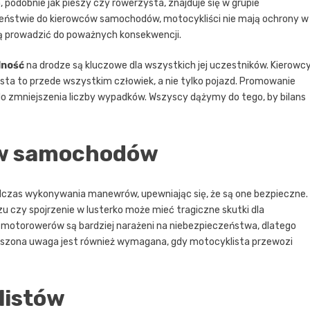
a, podobnie jak pieszy czy rowerzysta, znajduje się w grupie
ieństwie do kierowców samochodów, motocykliści nie mają ochrony w
gą prowadzić do poważnych konsekwencji.
lność
na drodze są kluczowe dla wszystkich jej uczestników. Kierowc
ta to przede wszystkim człowiek, a nie tylko pojazd. Promowanie
do zmniejszenia liczby wypadków. Wszyscy dążymy do tego, by bilans
ów samochodów
zas wykonywania manewrów, upewniając się, że są one bezpieczne.
u czy spojrzenie w lusterko może mieć tragiczne skutki dla
 motorowerów są bardziej narażeni na niebezpieczeństwa, dlatego
kszona uwaga jest również wymagana, gdy motocyklista przewozi
listów