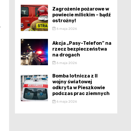
Zagrożenie pożarowe w
powiecie milickim – bądź
ostrożny!
y
6 maja 2026
Akcja „Pasy–Telefon” na
rzecz bezpieczeństwa
na drogach
6 maja 2026
Bomba lotnicza z II
wojny światowej
odkryta w Pieszkowie
podczas prac ziemnych
6 maja 2026