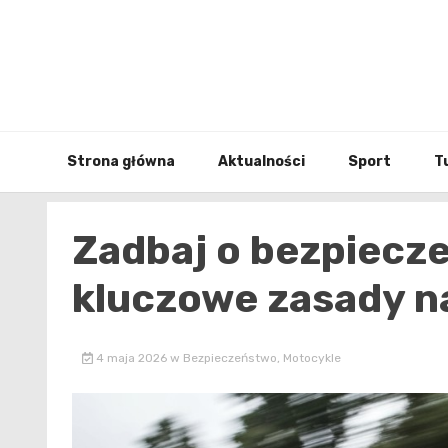
Skip
to
content
Strona główna
Aktualności
Sport
T
Zadbaj o bezpiecz
kluczowe zasady n
4 maja 2026
w
Bezpieczeństwo
,
Motocykle