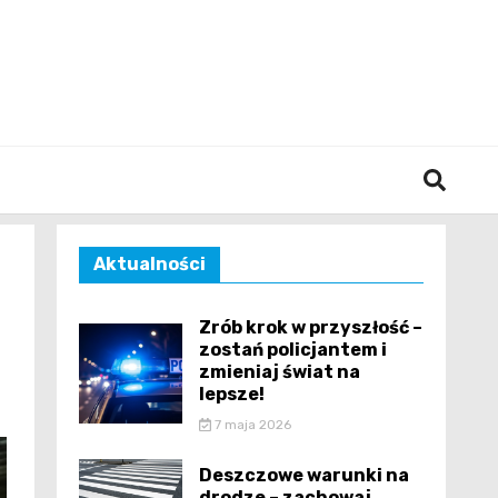
śląska
Aktualności
Zrób krok w przyszłość –
zostań policjantem i
zmieniaj świat na
lepsze!
7 maja 2026
Deszczowe warunki na
drodze – zachowaj