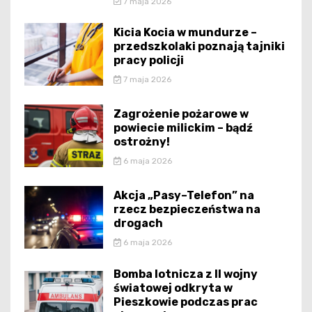
7 maja 2026
Kicia Kocia w mundurze –
przedszkolaki poznają tajniki
pracy policji
7 maja 2026
Zagrożenie pożarowe w
powiecie milickim – bądź
ostrożny!
6 maja 2026
Akcja „Pasy–Telefon” na
rzecz bezpieczeństwa na
drogach
6 maja 2026
Bomba lotnicza z II wojny
światowej odkryta w
Pieszkowie podczas prac