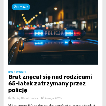
2 minut
Bez kategorii
Brat znęcał się nad rodzicami –
65-latek zatrzymany przez
policję
Maciej Błaszkiewicz
4 maja 2026
W Kamiennej Górze doszło do poważnej interwencji policji,