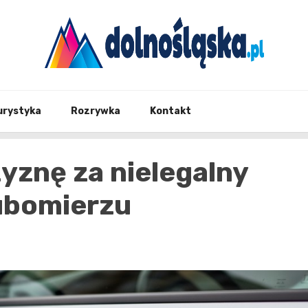
Twoje źrodło informacji z Dolnego Śląska
Dolno
urystyka
Rozrywka
Kontakt
znę za nielegalny
ubomierzu