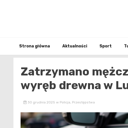
Skip
to
content
Strona główna
Aktualności
Sport
T
Zatrzymano mężczy
wyręb drewna w L
30 grudnia 2025
w
Policja
,
Przestępstwa