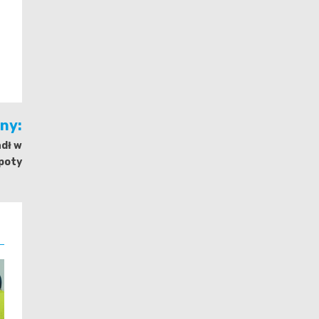
jny:
dł w
poty