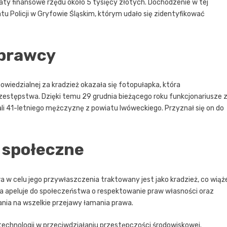
aty finansowe rzędu około 5 tysięcy złotych. Dochodzenie w tej
u Policji w Gryfowie Śląskim, którym udało się zidentyfikować
sprawcy
wiedzialnej za kradzież okazała się fotopułapka, która
zestępstwa. Dzięki temu 29 grudnia bieżącego roku funkcjonariusze 
li 41-letniego mężczyznę z powiatu lwóweckiego. Przyznał się on do
 społeczne
 w celu jego przywłaszczenia traktowany jest jako kradzież, co wiąż
icja apeluje do społeczeństwa o respektowanie praw własności oraz
nia na wszelkie przejawy łamania prawa.
technologii w przeciwdziałaniu przestępczości środowiskowej.