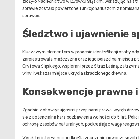
złożyło Nadleśnictwo w Lwówku Śląskim, wskazując na str
sprawie zostało powierzone funkcjonariuszom z Komisariat
sprawcę.
Śledztwo i ujawnienie 
Kluczowym elementem w procesie identyfikacji osoby odpo
zarejestrowała mężczyznę oraz jego pojazd na miejscu pr
Gryfowa Śląskiego, wspierani przez Straż Leśną, zatrzyma
winy i wskazał miejsce ukrycia skradzionego drewna.
Konsekwencje prawne i
Zgodnie z obowiązującymi przepisami prawa, wyrąb drzewa
się z potencjalną karą pozbawienia wolności do 5 lat. Pol
ochronę zasobów naturalnych, podkreślając wagę reagowa
Wynik tej interwencji podkreśla znaczenie nowoczesnych 