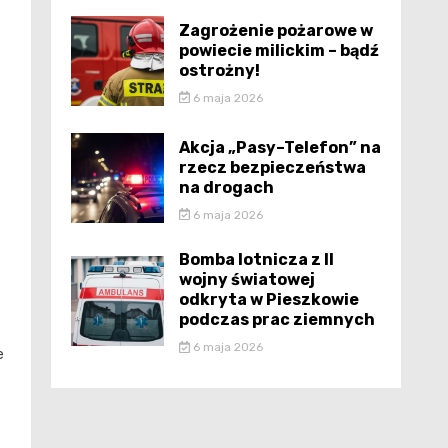
Zagrożenie pożarowe w
powiecie milickim – bądź
ostrożny!
6 maja 2026
Akcja „Pasy–Telefon” na
rzecz bezpieczeństwa
na drogach
z
6 maja 2026
Bomba lotnicza z II
wojny światowej
odkryta w Pieszkowie
podczas prac ziemnych
6 maja 2026
e