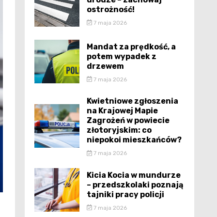
ostrożność!
7 maja 2026
Mandat za prędkość, a
potem wypadek z
drzewem
7 maja 2026
Kwietniowe zgłoszenia
na Krajowej Mapie
Zagrożeń w powiecie
złotoryjskim: co
niepokoi mieszkańców?
7 maja 2026
Kicia Kocia w mundurze
– przedszkolaki poznają
tajniki pracy policji
7 maja 2026