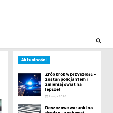
śląska
Aktualności
Zrób krok w przyszłość –
zostań policjantem i
zmieniaj świat na
lepsze!
7 maja 2026
Deszczowe warunki na
drodze – zachowaj