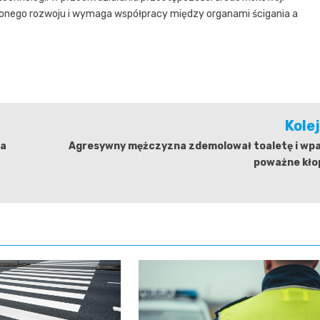
żonego rozwoju i wymaga współpracy między organami ścigania a
Kole
la
Agresywny mężczyzna zdemolował toaletę i wpa
poważne kło