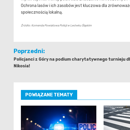
Ochrona lasów i ich zasobów jest kluczowa dla zrównowa
społecznością lokalną.
Źródło: Komenda Powiatowa Policji w Lwówku Śląskim
Nawigacja
Poprzedni:
wpisu
Policjanci z Góry na podium charytatywnego turnieju d
Nikosia!
POWIĄZANE TEMATY