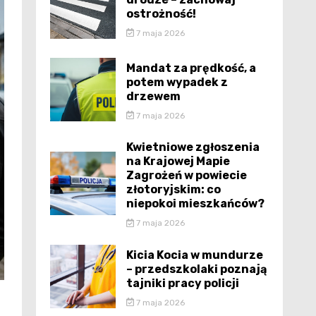
ostrożność!
7 maja 2026
Mandat za prędkość, a
potem wypadek z
drzewem
7 maja 2026
Kwietniowe zgłoszenia
na Krajowej Mapie
Zagrożeń w powiecie
złotoryjskim: co
niepokoi mieszkańców?
7 maja 2026
Kicia Kocia w mundurze
– przedszkolaki poznają
tajniki pracy policji
7 maja 2026