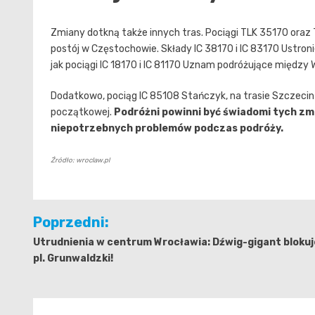
Zmiany dotkną także innych tras. Pociągi TLK 35170 oraz
postój w Częstochowie. Składy IC 38170 i IC 83170 Ustroni
jak pociągi IC 18170 i IC 81170 Uznam podróżujące między
Dodatkowo, pociąg IC 85108 Stańczyk, na trasie Szczecin-
początkowej.
Podróżni powinni być świadomi tych zmi
niepotrzebnych problemów podczas podróży.
Źródło: wroclaw.pl
Nawigacja
Poprzedni:
wpisu
Utrudnienia w centrum Wrocławia: Dźwig-gigant blokuj
pl. Grunwaldzki!