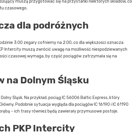
dróżujący muszą przygotować się na przystanki niektórych składów, co
atu czasowego.
cza dla podróżnych
odzinie 3:00 zegary cofniemy na 2:00, co dla większości oznacza
KP Intercity muszą zwrócić uwagę na możliwość niespodziewanych
stości czasowej wymaga, by część pociągów zatrzymała się na
w na Dolnym Śląsku
olny Śląsk. Na przykład, pociąg IC 56006 Baltic Express, który
 Główny. Podobnie sytuacja wygląda dla pociągów IC 16190 i IC 61190
orębą – ich trasy również będą zawierały przymusowe postoje.
ch PKP Intercity