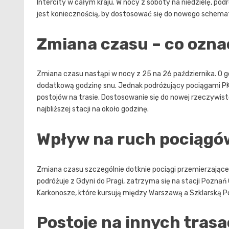
Intercity w całym kraju. W nocy z soboty na niedzielę, po
jest koniecznością, by dostosować się do nowego schem
Zmiana czasu – co ozna
Zmiana czasu nastąpi w nocy z 25 na 26 października. O g
dodatkową godzinę snu. Jednak podróżujący pociągami P
postojów na trasie. Dostosowanie się do nowej rzeczywi
najbliższej stacji na około godzinę.
Wpływ na ruch pociągó
Zmiana czasu szczególnie dotknie pociągi przemierzające D
podróżuje z Gdyni do Pragi, zatrzyma się na stacji Poznań
Karkonosze, które kursują między Warszawą a Szklarską P
Postoje na innych trasa