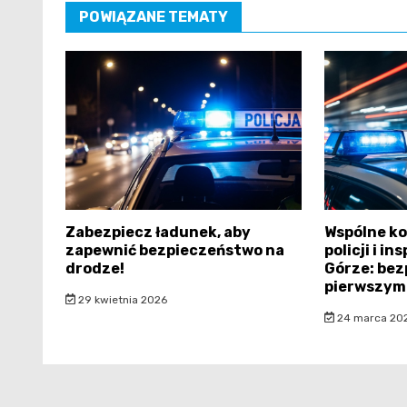
POWIĄZANE TEMATY
Zabezpiecz ładunek, aby
Wspólne k
zapewnić bezpieczeństwo na
policji i i
drodze!
Górze: bez
pierwszym
29 kwietnia 2026
24 marca 20