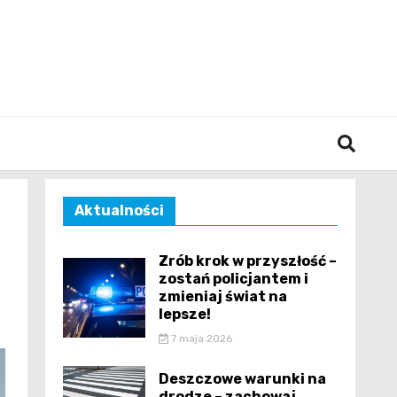
śląska
Aktualności
Zrób krok w przyszłość –
zostań policjantem i
zmieniaj świat na
lepsze!
7 maja 2026
Deszczowe warunki na
drodze – zachowaj