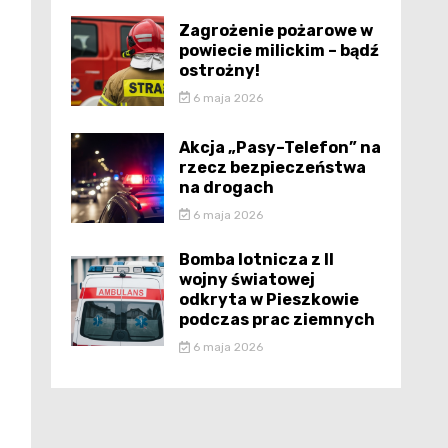
Zagrożenie pożarowe w
powiecie milickim – bądź
ostrożny!
6 maja 2026
Akcja „Pasy–Telefon” na
rzecz bezpieczeństwa
na drogach
6 maja 2026
Bomba lotnicza z II
wojny światowej
odkryta w Pieszkowie
podczas prac ziemnych
6 maja 2026