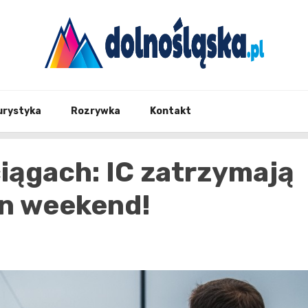
Twoje źrodło informacji z Dolnego Śląska
Dolno
urystyka
Rozrywka
Kontakt
iągach: IC zatrzymają
en weekend!