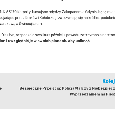
 TLK 53170 Karpaty, kursujące między Zakopanem a Gdynią, będą miał
e, jadące przez Kraków i Kołobrzeg, zatrzymają się na krótko, podobni
 Warszawą a Świnoujściem.
Olsztyn, rozpocznie swój kurs później z powodu zatrzymania na stacj
an i uwzględnić je w swoich planach, aby uniknąć
Kole
e
Bezpieczne Przejścia: Policja Walczy z Niebezpie
Wyprzedzaniem na Pies