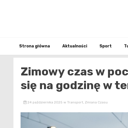
Skip
to
content
Strona główna
Aktualności
Sport
T
Zimowy czas w poc
się na godzinę w t
24 października 2025
w
Transport
,
Zmiana Czasu