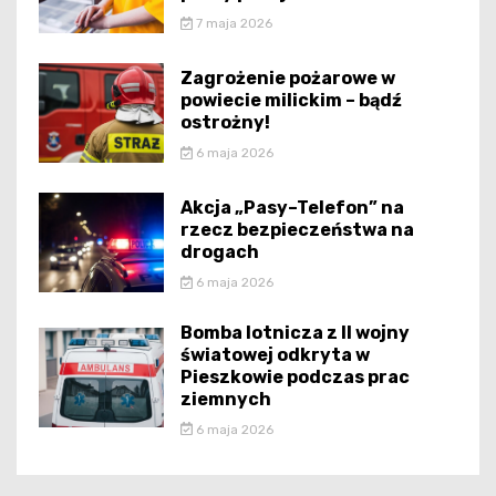
7 maja 2026
Zagrożenie pożarowe w
powiecie milickim – bądź
ostrożny!
6 maja 2026
Akcja „Pasy–Telefon” na
rzecz bezpieczeństwa na
drogach
6 maja 2026
Bomba lotnicza z II wojny
światowej odkryta w
Pieszkowie podczas prac
ziemnych
6 maja 2026