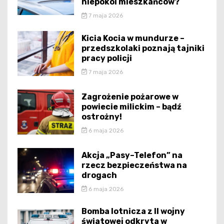
niepokoi mieszkańców?
7 maja 2026
Kicia Kocia w mundurze –
przedszkolaki poznają tajniki
pracy policji
7 maja 2026
Zagrożenie pożarowe w
powiecie milickim – bądź
ostrożny!
6 maja 2026
Akcja „Pasy–Telefon” na
rzecz bezpieczeństwa na
drogach
6 maja 2026
Bomba lotnicza z II wojny
światowej odkryta w