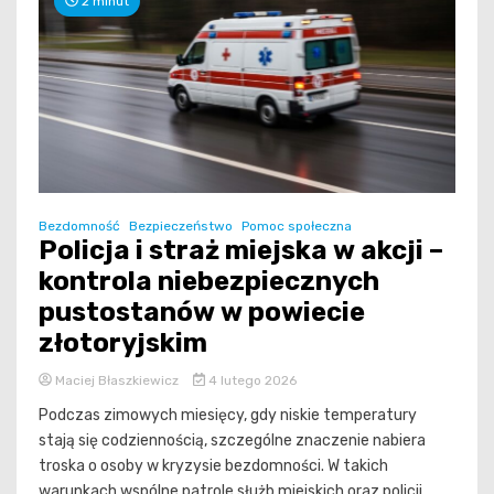
2 minut
Bezdomność
Bezpieczeństwo
Pomoc społeczna
Policja i straż miejska w akcji –
kontrola niebezpiecznych
pustostanów w powiecie
złotoryjskim
Maciej Błaszkiewicz
4 lutego 2026
Podczas zimowych miesięcy, gdy niskie temperatury
stają się codziennością, szczególne znaczenie nabiera
troska o osoby w kryzysie bezdomności. W takich
warunkach wspólne patrole służb miejskich oraz policji