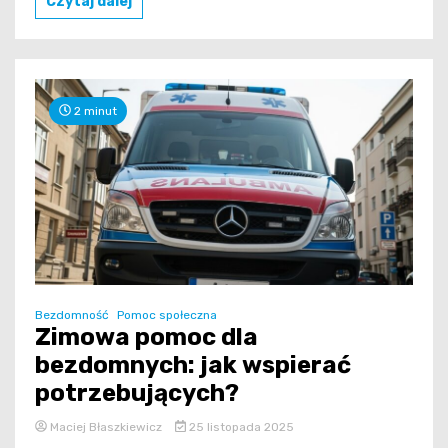
Czytaj dalej
2 minut
Bezdomność
Pomoc społeczna
Zimowa pomoc dla
bezdomnych: jak wspierać
potrzebujących?
Maciej Błaszkiewicz
25 listopada 2025