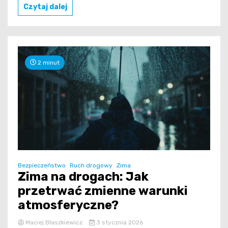
Czytaj dalej
2 minut
Bezpieczeństwo
Ruch drogowy
Zima
Zima na drogach: Jak
przetrwać zmienne warunki
atmosferyczne?
Maciej Błaszkiewicz
3 stycznia 2026