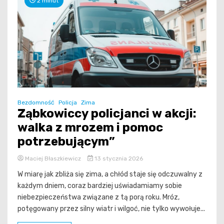
2 minut
Bezdomność
Policja
Zima
Ząbkowiccy policjanci w akcji:
walka z mrozem i pomoc
potrzebującym”
Maciej Błaszkiewicz
13 stycznia 2026
W miarę jak zbliża się zima, a chłód staje się odczuwalny z
każdym dniem, coraz bardziej uświadamiamy sobie
niebezpieczeństwa związane z tą porą roku. Mróz,
potęgowany przez silny wiatr i wilgoć, nie tylko wywołuje...