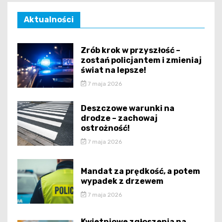
Aktualności
Zrób krok w przyszłość –
zostań policjantem i zmieniaj
świat na lepsze!
7 maja 2026
Deszczowe warunki na
drodze – zachowaj
ostrożność!
7 maja 2026
Mandat za prędkość, a potem
wypadek z drzewem
7 maja 2026
Kwietniowe zgłoszenia na