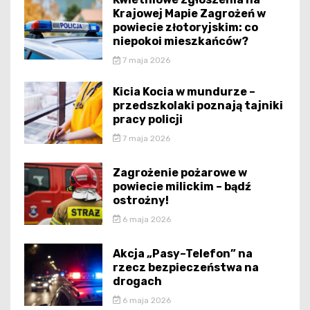
Krajowej Mapie Zagrożeń w
powiecie złotoryjskim: co
niepokoi mieszkańców?
7 maja 2026
Kicia Kocia w mundurze –
przedszkolaki poznają tajniki
pracy policji
7 maja 2026
Zagrożenie pożarowe w
powiecie milickim – bądź
ostrożny!
6 maja 2026
Akcja „Pasy–Telefon” na
rzecz bezpieczeństwa na
drogach
6 maja 2026