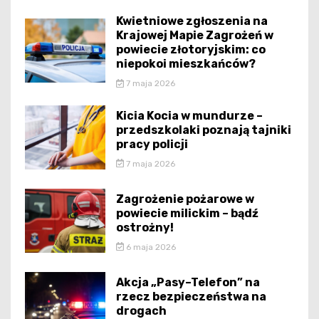
Kwietniowe zgłoszenia na
Krajowej Mapie Zagrożeń w
powiecie złotoryjskim: co
niepokoi mieszkańców?
7 maja 2026
Kicia Kocia w mundurze –
przedszkolaki poznają tajniki
pracy policji
7 maja 2026
Zagrożenie pożarowe w
powiecie milickim – bądź
ostrożny!
6 maja 2026
Akcja „Pasy–Telefon” na
rzecz bezpieczeństwa na
drogach