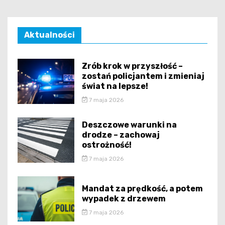
Aktualności
Zrób krok w przyszłość –
zostań policjantem i zmieniaj
świat na lepsze!
7 maja 2026
Deszczowe warunki na
drodze – zachowaj
ostrożność!
7 maja 2026
Mandat za prędkość, a potem
wypadek z drzewem
7 maja 2026