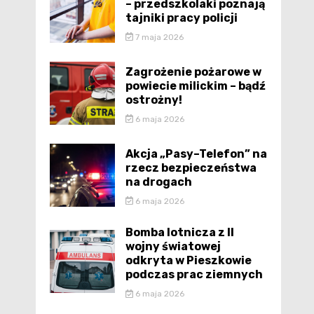
– przedszkolaki poznają
tajniki pracy policji
7 maja 2026
Zagrożenie pożarowe w
powiecie milickim – bądź
ostrożny!
6 maja 2026
Akcja „Pasy–Telefon” na
rzecz bezpieczeństwa
na drogach
6 maja 2026
Bomba lotnicza z II
wojny światowej
odkryta w Pieszkowie
podczas prac ziemnych
6 maja 2026