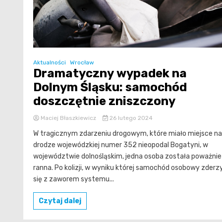
Aktualności
Wrocław
Dramatyczny wypadek na
Dolnym Śląsku: samochód
doszczętnie zniszczony
Maciej Błaszkiewicz
26 lutego 2024
W tragicznym zdarzeniu drogowym, które miało miejsce na
drodze wojewódzkiej numer 352 nieopodal Bogatyni, w
województwie dolnośląskim, jedna osoba została poważnie
ranna. Po kolizji, w wyniku której samochód osobowy zderz
się z zaworem systemu...
Czytaj dalej