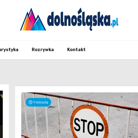
Twoje źrodło informacji z Dolnego Śląska
Dolno
urystyka
Rozrywka
Kontakt
1 minuta