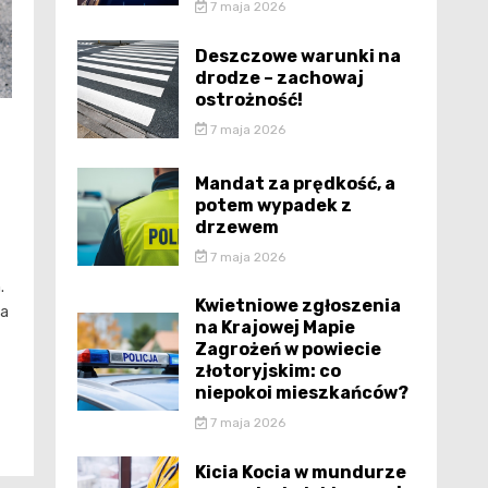
7 maja 2026
Deszczowe warunki na
drodze – zachowaj
ostrożność!
7 maja 2026
Mandat za prędkość, a
potem wypadek z
drzewem
7 maja 2026
.
Kwietniowe zgłoszenia
na
na Krajowej Mapie
Zagrożeń w powiecie
złotoryjskim: co
niepokoi mieszkańców?
7 maja 2026
Kicia Kocia w mundurze