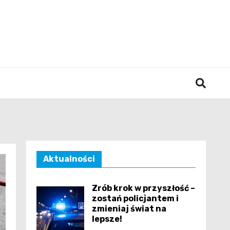
śląska
Aktualności
Zrób krok w przyszłość –
zostań policjantem i
zmieniaj świat na
lepsze!