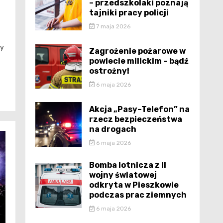
– przedszkolaki poznają
tajniki pracy policji
7 maja 2026
ny
Zagrożenie pożarowe w
powiecie milickim – bądź
ostrożny!
6 maja 2026
Akcja „Pasy–Telefon” na
rzecz bezpieczeństwa
na drogach
6 maja 2026
Bomba lotnicza z II
wojny światowej
odkryta w Pieszkowie
podczas prac ziemnych
6 maja 2026