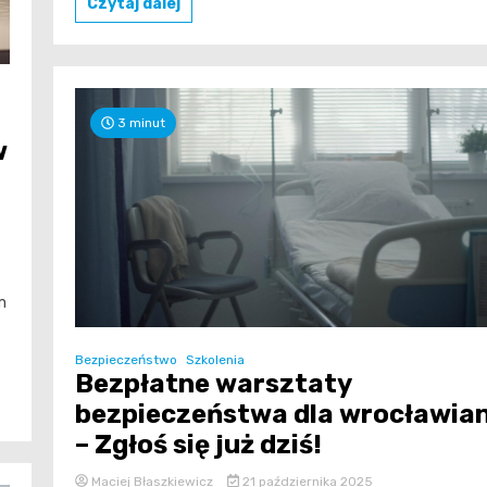
Czytaj dalej
3 minut
w
m
Bezpieczeństwo
Szkolenia
Bezpłatne warsztaty
bezpieczeństwa dla wrocławia
– Zgłoś się już dziś!
Maciej Błaszkiewicz
21 października 2025