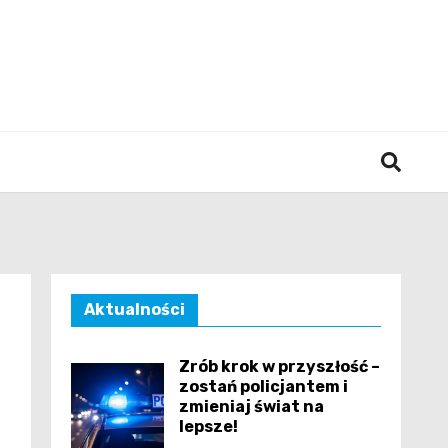
śląska
Aktualności
Zrób krok w przyszłość –
zostań policjantem i
zmieniaj świat na
lepsze!