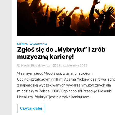
Kultura
Wydarzenia
Zgłoś się do „Wybryku” i zrób
muzyczną karierę!
Maciej Błaszkiewicz
21 października 2025
W samym sercu Wrocławia, w znanym Liceum
Ogólnokształcącym nr III im. Adama Mickiewicza, trwa jedn
z najbardziej wyczekiwanych wydarzeń muzycznych dla
młodzieży w Polsce. XXXV Ogólnopolski Przegląd Piosenki
Licealisty „Wybryk” jest nie tylko konkursem,...
Czytaj dalej