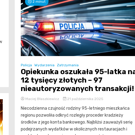
2 minut
ów
Policja
Wydarzenia
Zatrzymania
Opiekunka oszukała 95-latka n
12 tysięcy złotych – 97
nieautoryzowanych transakcji!
Maciej Błaszkiewicz
21 października 2025
Niecodzienna czujność rodziny 95-letniego mieszkańca
regionu pozwoliła odkryć rozległy proceder kradzieży
środków z jego konta bankowego. Najbliżsi zauważyli serię
podejrzanych wydatków w okolicznych restauracjach i