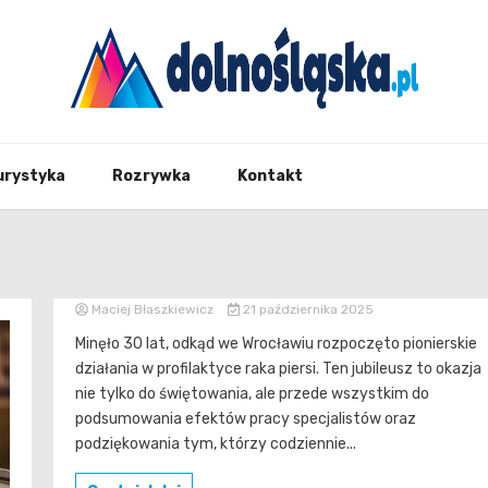
Twoje źrodło informacji z Dolnego Śląska
Dolno
urystyka
Rozrywka
Kontakt
Maciej Błaszkiewicz
21 października 2025
Minęło 30 lat, odkąd we Wrocławiu rozpoczęto pionierskie
działania w profilaktyce raka piersi. Ten jubileusz to okazja
nie tylko do świętowania, ale przede wszystkim do
podsumowania efektów pracy specjalistów oraz
podziękowania tym, którzy codziennie...