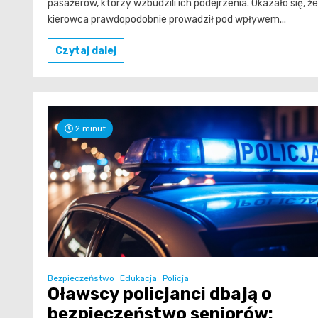
pasażerów, którzy wzbudzili ich podejrzenia. Okazało się, że
kierowca prawdopodobnie prowadził pod wpływem...
Czytaj dalej
2 minut
Bezpieczeństwo
Edukacja
Policja
Oławscy policjanci dbają o
bezpieczeństwo seniorów: