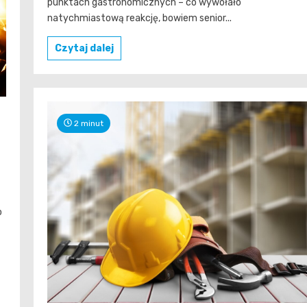
punktach gastronomicznych – co wywołało
natychmiastową reakcję, bowiem senior...
Czytaj dalej
2 minut
o