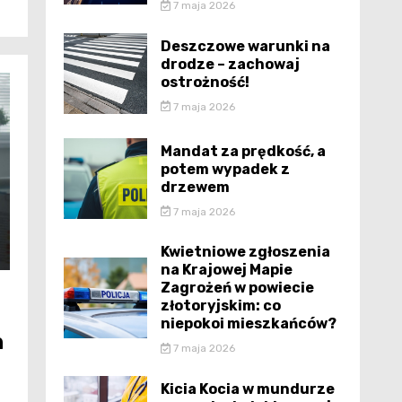
7 maja 2026
Deszczowe warunki na
drodze – zachowaj
ostrożność!
7 maja 2026
Mandat za prędkość, a
potem wypadek z
drzewem
7 maja 2026
Kwietniowe zgłoszenia
na Krajowej Mapie
Zagrożeń w powiecie
złotoryjskim: co
niepokoi mieszkańców?
n
7 maja 2026
Kicia Kocia w mundurze