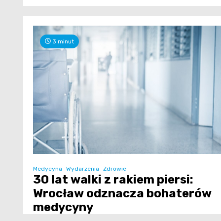
3 minut
Medycyna
Wydarzenia
Zdrowie
30 lat walki z rakiem piersi:
Wrocław odznacza bohaterów
medycyny