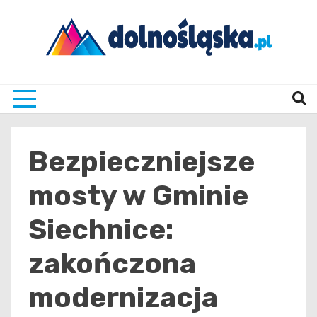
Skip
to
content
Twoje źrodło informacji z Dolnego Śląska
Dolno
Bezpieczniejsze
mosty w Gminie
Siechnice:
zakończona
modernizacja