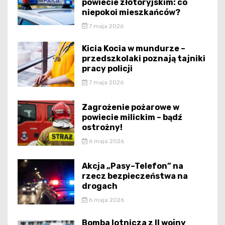
powiecie złotoryjskim: co
niepokoi mieszkańców?
7 maja 2026
Kicia Kocia w mundurze –
przedszkolaki poznają tajniki
pracy policji
7 maja 2026
Zagrożenie pożarowe w
powiecie milickim – bądź
ostrożny!
6 maja 2026
Akcja „Pasy–Telefon” na
rzecz bezpieczeństwa na
drogach
6 maja 2026
Bomba lotnicza z II wojny