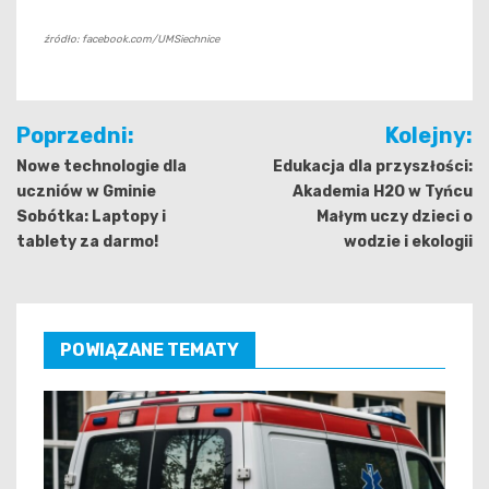
źródło: facebook.com/UMSiechnice
Nawigacja
Poprzedni:
Kolejny:
wpisu
Nowe technologie dla
Edukacja dla przyszłości:
uczniów w Gminie
Akademia H2O w Tyńcu
Sobótka: Laptopy i
Małym uczy dzieci o
tablety za darmo!
wodzie i ekologii
POWIĄZANE TEMATY