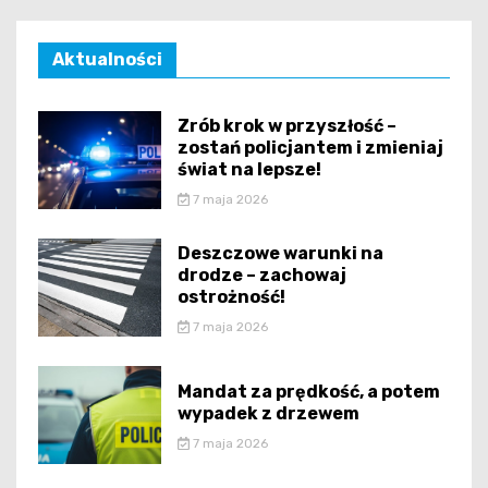
Aktualności
Zrób krok w przyszłość –
zostań policjantem i zmieniaj
świat na lepsze!
7 maja 2026
Deszczowe warunki na
drodze – zachowaj
ostrożność!
7 maja 2026
Mandat za prędkość, a potem
wypadek z drzewem
7 maja 2026