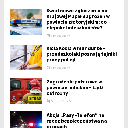
Kwietniowe zgłoszenia na
Krajowej Mapie Zagrożeń w
powiecie złotoryjskim: co
niepokoi mieszkańców?
7 maja 2026
Kicia Kocia w mundurze –
przedszkolaki poznają tajniki
pracy policji
7 maja 2026
Zagrożenie pożarowe w
powiecie milickim – bądź
ostrożny!
6 maja 2026
Akcja „Pasy–Telefon” na
rzecz bezpieczeństwa na
drogach