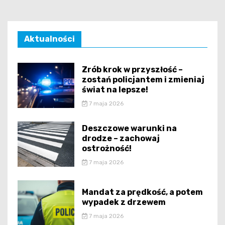
Aktualności
Zrób krok w przyszłość –
zostań policjantem i zmieniaj
świat na lepsze!
7 maja 2026
Deszczowe warunki na
drodze – zachowaj
ostrożność!
7 maja 2026
Mandat za prędkość, a potem
wypadek z drzewem
7 maja 2026