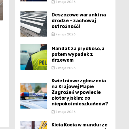
7 maja 2026
Deszczowe warunki na
drodze – zachowaj
ostrożność!
7 maja 2026
Mandat za prędkość, a
potem wypadek z
drzewem
7 maja 2026
Kwietniowe zgłoszenia
na Krajowej Mapie
Zagrożeń w powiecie
złotoryjskim: co
niepokoi mieszkańców?
7 maja 2026
Kicia Kocia w mundurze