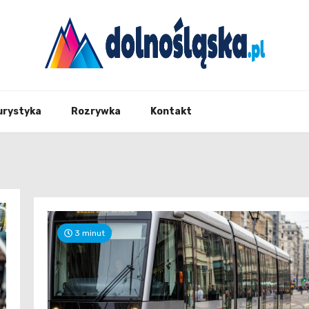
Twoje źrodło informacji z Dolnego Śląska
Dolno
urystyka
Rozrywka
Kontakt
3 minut