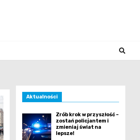
śląska
Aktualności
Zrób krok w przyszłość –
zostań policjantem i
zmieniaj świat na
lepsze!