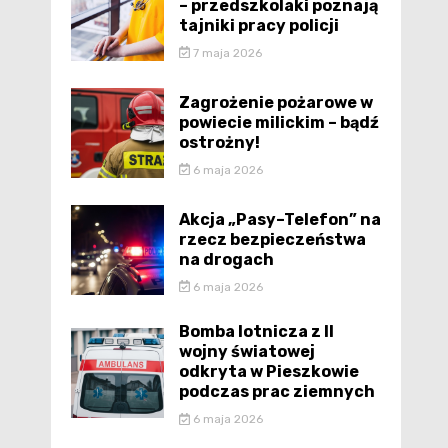
– przedszkolaki poznają
tajniki pracy policji
7 maja 2026
Zagrożenie pożarowe w
powiecie milickim – bądź
ostrożny!
6 maja 2026
Akcja „Pasy–Telefon” na
rzecz bezpieczeństwa
na drogach
6 maja 2026
Bomba lotnicza z II
wojny światowej
odkryta w Pieszkowie
podczas prac ziemnych
6 maja 2026