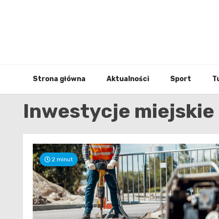
Skip
to
content
Strona główna
Aktualności
Sport
T
Inwestycje miejskie
2 minut