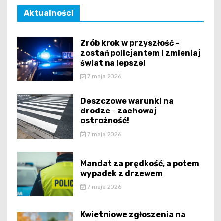
Aktualności
Zrób krok w przyszłość –
zostań policjantem i zmieniaj
świat na lepsze!
7 maja 2026
Deszczowe warunki na
drodze – zachowaj
ostrożność!
7 maja 2026
Mandat za prędkość, a potem
wypadek z drzewem
7 maja 2026
Kwietniowe zgłoszenia na