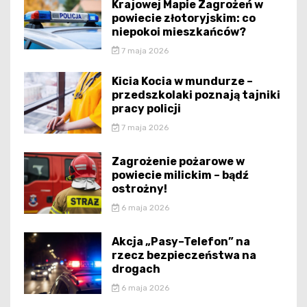
Krajowej Mapie Zagrożeń w
powiecie złotoryjskim: co
niepokoi mieszkańców?
7 maja 2026
Kicia Kocia w mundurze –
przedszkolaki poznają tajniki
pracy policji
7 maja 2026
Zagrożenie pożarowe w
powiecie milickim – bądź
ostrożny!
6 maja 2026
Akcja „Pasy–Telefon” na
rzecz bezpieczeństwa na
drogach
6 maja 2026