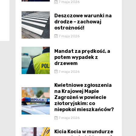
7 maja 2026
Deszczowe warunki na
drodze – zachowaj
ostrożność!
7 maja 2026
Mandat za prędkość, a
potem wypadek z
drzewem
7 maja 2026
Kwietniowe zgłoszenia
na Krajowej Mapie
Zagrożeń w powiecie
złotoryjskim: co
niepokoi mieszkańców?
7 maja 2026
Kicia Kocia w mundurze