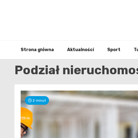
Skip
to
content
Strona główna
Aktualności
Sport
T
Podział nieruchomo
2 minut