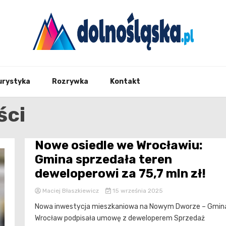
Twoje źrodło informacji z Dolnego Śląska
Dolno
urystyka
Rozrywka
Kontakt
ści
Nowe osiedle we Wrocławiu:
Gmina sprzedała teren
deweloperowi za 75,7 mln zł!
Maciej Błaszkiewicz
15 września 2025
Nowa inwestycja mieszkaniowa na Nowym Dworze – Gmin
Wrocław podpisała umowę z deweloperem Sprzedaż