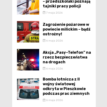
– przedszkolaki poznają
tajniki pracy policji
7 maja 2026
Zagrożenie pożarowe w
powiecie milickim – bądź
ostrożny!
6 maja 2026
Akcja „Pasy–Telefon” na
rzecz bezpieczeństwa
na drogach
6 maja 2026
Bomba lotnicza z II
wojny światowej
odkryta w Pieszkowie
podczas prac ziemnych
6 maja 2026