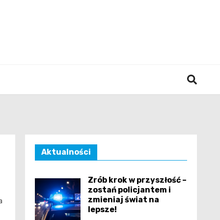
śląska
Aktualności
Zrób krok w przyszłość –
zostań policjantem i
zmieniaj świat na
a
lepsze!