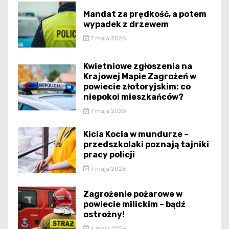
Mandat za prędkość, a potem
wypadek z drzewem
7 maja 2026
Kwietniowe zgłoszenia na
Krajowej Mapie Zagrożeń w
powiecie złotoryjskim: co
niepokoi mieszkańców?
7 maja 2026
Kicia Kocia w mundurze –
przedszkolaki poznają tajniki
pracy policji
7 maja 2026
Zagrożenie pożarowe w
powiecie milickim – bądź
ostrożny!
6 maja 2026