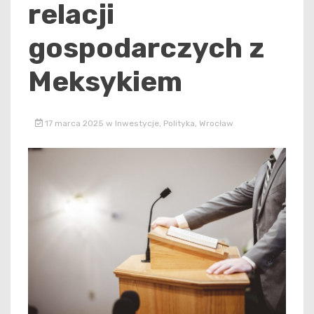
relacji
gospodarczych z
Meksykiem
17 marca 2025
w
Inwestycje
,
Polityka
,
Wrocław