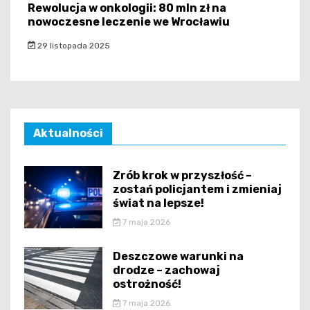
Rewolucja w onkologii: 80 mln zł na
nowoczesne leczenie we Wrocławiu
29 listopada 2025
Aktualności
Zrób krok w przyszłość –
zostań policjantem i zmieniaj
świat na lepsze!
7 maja 2026
Deszczowe warunki na
drodze – zachowaj
ostrożność!
7 maja 2026