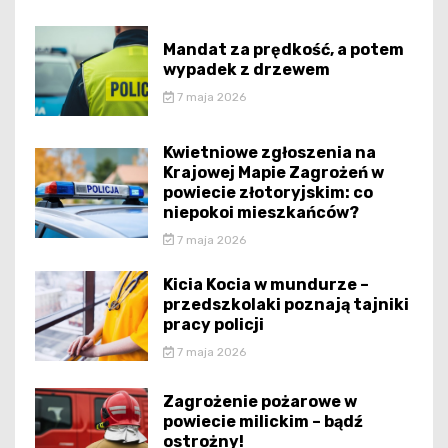
Mandat za prędkość, a potem
wypadek z drzewem
7 maja 2026
Kwietniowe zgłoszenia na
Krajowej Mapie Zagrożeń w
powiecie złotoryjskim: co
niepokoi mieszkańców?
7 maja 2026
Kicia Kocia w mundurze –
przedszkolaki poznają tajniki
pracy policji
7 maja 2026
Zagrożenie pożarowe w
powiecie milickim – bądź
ostrożny!