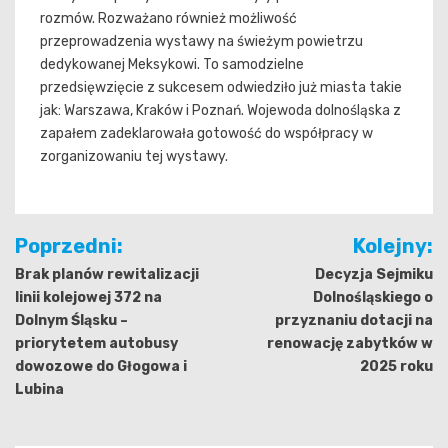
rozmów. Rozważano również możliwość
przeprowadzenia wystawy na świeżym powietrzu
dedykowanej Meksykowi. To samodzielne
przedsięwzięcie z sukcesem odwiedziło już miasta takie
jak: Warszawa, Kraków i Poznań. Wojewoda dolnośląska z
zapałem zadeklarowała gotowość do współpracy w
zorganizowaniu tej wystawy.
Nawigacja
Poprzedni:
Kolejny:
wpisu
Brak planów rewitalizacji
Decyzja Sejmiku
linii kolejowej 372 na
Dolnośląskiego o
Dolnym Śląsku –
przyznaniu dotacji na
priorytetem autobusy
renowację zabytków w
dowozowe do Głogowa i
2025 roku
Lubina