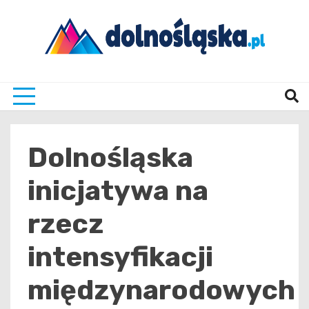
Skip
to
content
Twoje źrodło informacji z Dolnego Śląska
Dolno
Dolnośląska
inicjatywa na
rzecz
intensyfikacji
międzynarodowych