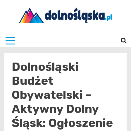
Skip
to
content
Twoje źrodło informacji z Dolnego Śląska
Dolno
Dolnośląski
Budżet
Obywatelski –
Aktywny Dolny
Śląsk: Ogłoszenie