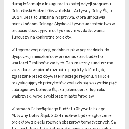
dumą informuje o inauguracji szóstej edycji programu
Dolnośląski Budżet Obywatelski – Aktywny Dolny Śląsk
2024. Jest to unikalna inicjatywa, która umożliwia
mieszkańcom Dolnego Śląska aktywne uczestnictwo w
procesie decyzyjnym dotyczącym wydatkowania
funduszy na konkretne projekty.
W tegorocznej edycji, podobnie jak w poprzednich, do
dyspozycji mieszkańców przeznaczono budżet o
wartości 3 milionów złotych. Ten znaczny fundusz ma
za zadanie wspierać rozmaite projekty, które będą
zgłaszane przez obywateli naszego regionu. Na liście
przysługujących priorytetów znalazły się wszystkie pięć
subregionów Dolnego Śląska: jeleniogórski, legnicki,
wałbrzyski, wrocławski oraz miasto Wrocław.
W ramach Dolnośląskiego Budżetu Obywatelskiego –
Aktywny Dolny Śląsk 2024 możliwe będzie zgłoszenie
projektów z pięciu różnych obszarów tematycznych. Są
to: sport, turystyka, kultura, działania na rzecz osób z