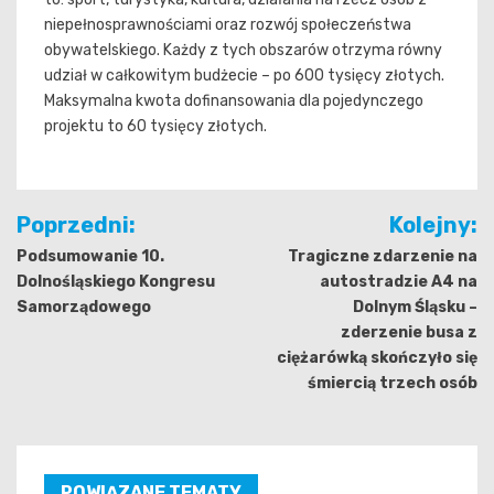
niepełnosprawnościami oraz rozwój społeczeństwa
obywatelskiego. Każdy z tych obszarów otrzyma równy
udział w całkowitym budżecie – po 600 tysięcy złotych.
Maksymalna kwota dofinansowania dla pojedynczego
projektu to 60 tysięcy złotych.
Nawigacja
Poprzedni:
Kolejny:
wpisu
Podsumowanie 10.
Tragiczne zdarzenie na
Dolnośląskiego Kongresu
autostradzie A4 na
Samorządowego
Dolnym Śląsku –
zderzenie busa z
ciężarówką skończyło się
śmiercią trzech osób
POWIĄZANE TEMATY