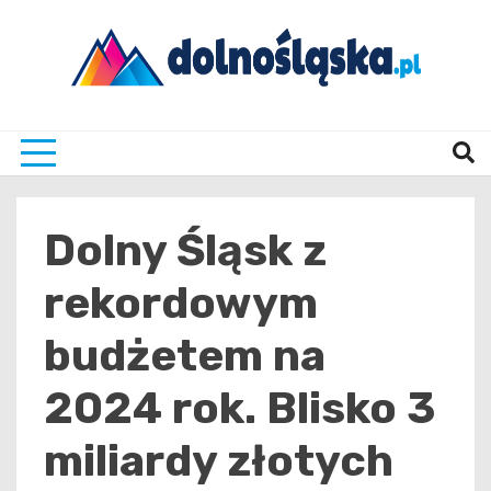
Skip
to
content
Twoje źrodło informacji z Dolnego Śląska
Dolno
Dolny Śląsk z
rekordowym
budżetem na
2024 rok. Blisko 3
miliardy złotych