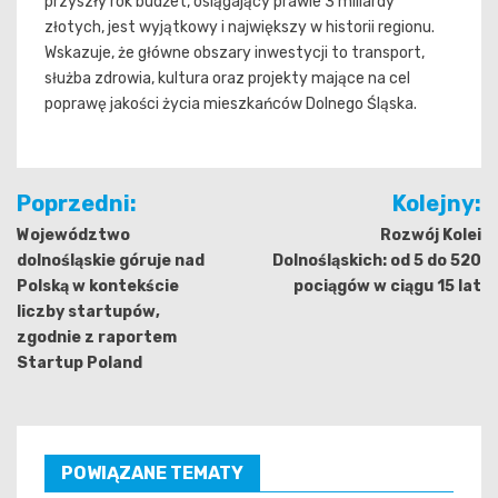
przyszły rok budżet, osiągający prawie 3 miliardy
złotych, jest wyjątkowy i największy w historii regionu.
Wskazuje, że główne obszary inwestycji to transport,
służba zdrowia, kultura oraz projekty mające na cel
poprawę jakości życia mieszkańców Dolnego Śląska.
Nawigacja
Poprzedni:
Kolejny:
wpisu
Województwo
Rozwój Kolei
dolnośląskie góruje nad
Dolnośląskich: od 5 do 520
Polską w kontekście
pociągów w ciągu 15 lat
liczby startupów,
zgodnie z raportem
Startup Poland
POWIĄZANE TEMATY