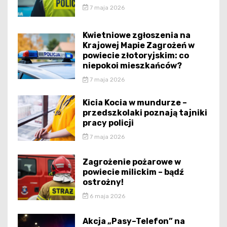
7 maja 2026
Kwietniowe zgłoszenia na
Krajowej Mapie Zagrożeń w
powiecie złotoryjskim: co
niepokoi mieszkańców?
7 maja 2026
Kicia Kocia w mundurze –
przedszkolaki poznają tajniki
pracy policji
7 maja 2026
Zagrożenie pożarowe w
powiecie milickim – bądź
ostrożny!
6 maja 2026
Akcja „Pasy–Telefon” na