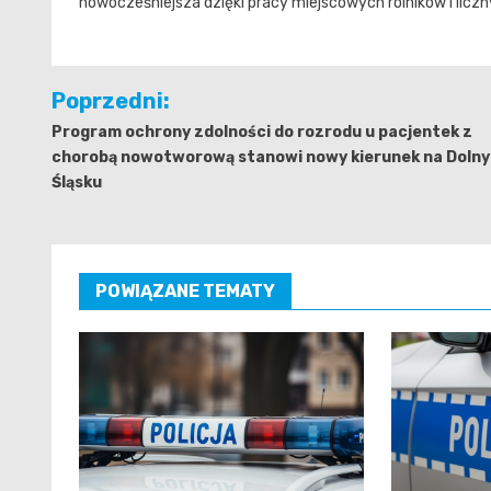
nowocześniejsza dzięki pracy miejscowych rolników i li
Nawigacja
Poprzedni:
wpisu
Program ochrony zdolności do rozrodu u pacjentek z
chorobą nowotworową stanowi nowy kierunek na Doln
Śląsku
POWIĄZANE TEMATY