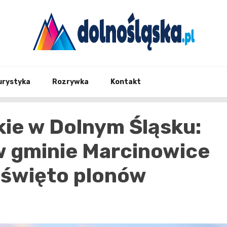
Twoje źrodło informacji z Dolnego Śląska
Dolno
urystyka
Rozrywka
Kontakt
ie w Dolnym Śląsku:
 gminie Marcinowice
 święto plonów