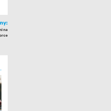
jny:
mi na
orce