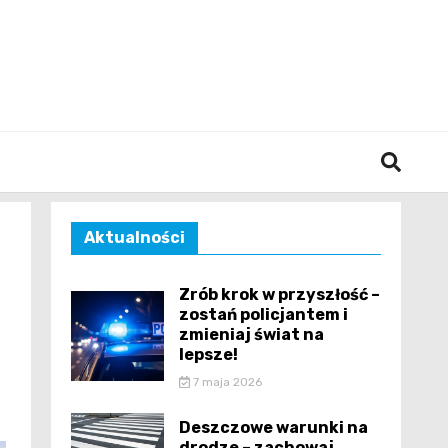
śląska
Aktualności
Zrób krok w przyszłość –
zostań policjantem i
zmieniaj świat na
lepsze!
7 maja 2026
Deszczowe warunki na
drodze – zachowaj