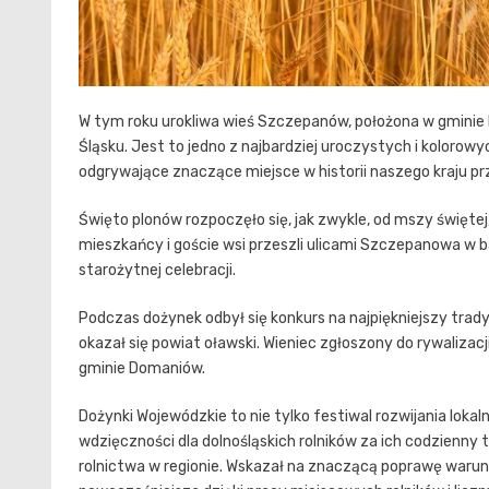
W tym roku urokliwa wieś Szczepanów, położona w gminie
Śląsku. Jest to jedno z najbardziej uroczystych i kolorowy
odgrywające znaczące miejsce w historii naszego kraju prz
Święto plonów rozpoczęło się, jak zwykle, od mszy świętej,
mieszkańcy i goście wsi przeszli ulicami Szczepanowa w
starożytnej celebracji.
Podczas dożynek odbył się konkurs na najpiękniejszy tra
okazał się powiat oławski. Wieniec zgłoszony do rywaliza
gminie Domaniów.
Dożynki Wojewódzkie to nie tylko festiwal rozwijania lokaln
wdzięczności dla dolnośląskich rolników za ich codzienny tr
rolnictwa w regionie. Wskazał na znaczącą poprawę warunków