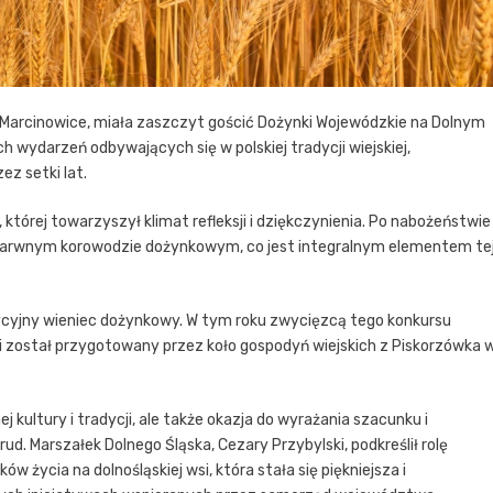
 Marcinowice, miała zaszczyt gościć Dożynki Wojewódzkie na Dolnym
ch wydarzeń odbywających się w polskiej tradycji wiejskiej,
ez setki lat.
 której towarzyszył klimat refleksji i dziękczynienia. Po nabożeństwie
 barwnym korowodzie dożynkowym, co jest integralnym elementem te
dycyjny wieniec dożynkowy. W tym roku zwycięzcą tego konkursu
cji został przygotowany przez koło gospodyń wiejskich z Piskorzówka 
ej kultury i tradycji, ale także okazja do wyrażania szacunku i
ud. Marszałek Dolnego Śląska, Cezary Przybylski, podkreślił rolę
 życia na dolnośląskiej wsi, która stała się piękniejsza i