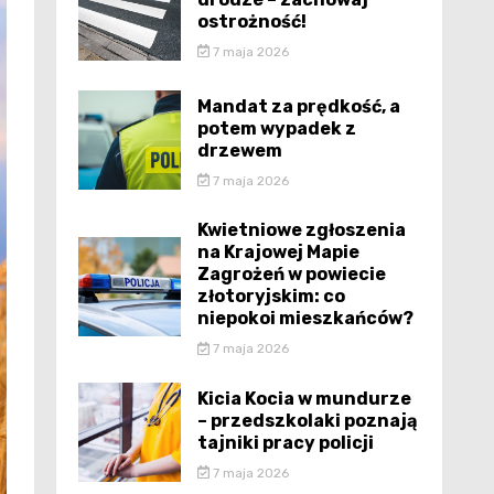
ostrożność!
7 maja 2026
Mandat za prędkość, a
potem wypadek z
drzewem
7 maja 2026
Kwietniowe zgłoszenia
na Krajowej Mapie
Zagrożeń w powiecie
złotoryjskim: co
niepokoi mieszkańców?
7 maja 2026
Kicia Kocia w mundurze
– przedszkolaki poznają
tajniki pracy policji
7 maja 2026