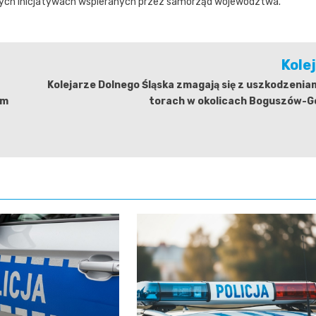
cznych inicjatywach wspieranych przez samorząd województwa.
Kole
Kolejarze Dolnego Śląska zmagają się z uszkodzenia
ym
torach w okolicach Boguszów-G