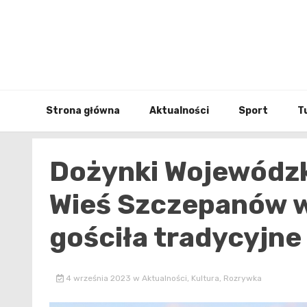
Skip
to
content
Strona główna
Aktualności
Sport
T
Dożynki Wojewódzk
Wieś Szczepanów w
gościła tradycyjne
4 września 2023
w
Aktualności
,
Kultura
,
Rozrywka