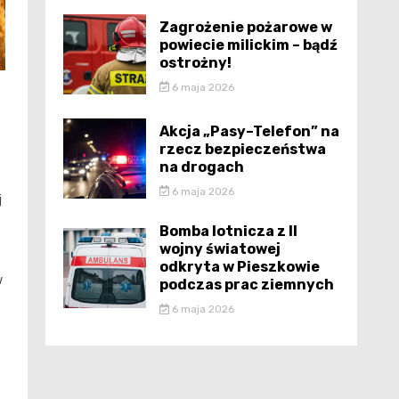
Zagrożenie pożarowe w
powiecie milickim – bądź
ostrożny!
6 maja 2026
Akcja „Pasy–Telefon” na
rzecz bezpieczeństwa
na drogach
6 maja 2026
j
Bomba lotnicza z II
wojny światowej
odkryta w Pieszkowie
w
podczas prac ziemnych
6 maja 2026