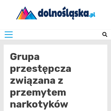
Skip
to
content
Twoje źrodło informacji z Dolnego Śląska
Dolno
Grupa
przestępcza
związana z
przemytem
narkotyków