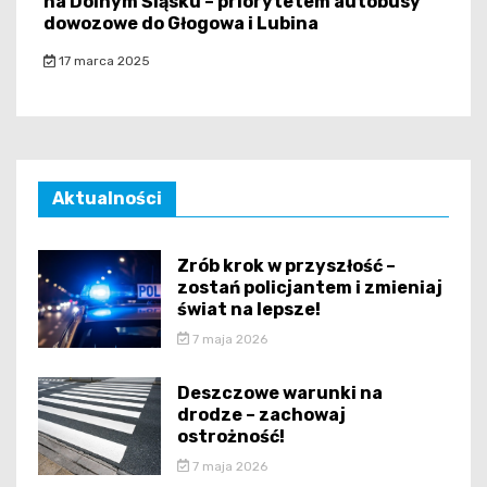
na Dolnym Śląsku – priorytetem autobusy
dowozowe do Głogowa i Lubina
17 marca 2025
Aktualności
Zrób krok w przyszłość –
zostań policjantem i zmieniaj
świat na lepsze!
7 maja 2026
Deszczowe warunki na
drodze – zachowaj
ostrożność!
7 maja 2026