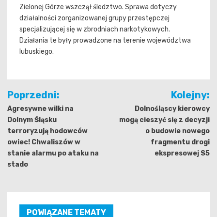
Zielonej Górze wszczął śledztwo. Sprawa dotyczy
działalności zorganizowanej grupy przestępczej
specjalizującej się w zbrodniach narkotykowych.
Działania te były prowadzone na terenie województwa
lubuskiego.
Nawigacja
Poprzedni:
Kolejny:
wpisu
Agresywne wilki na
Dolnośląscy kierowcy
Dolnym Śląsku
mogą cieszyć się z decyzji
terroryzują hodowców
o budowie nowego
owiec! Chwaliszów w
fragmentu drogi
stanie alarmu po ataku na
ekspresowej S5
stado
POWIĄZANE TEMATY