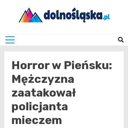
Skip
to
content
Twoje źrodło informacji z Dolnego Śląska
Dolno
Horror w Pieńsku:
Mężczyzna
zaatakował
policjanta
mieczem