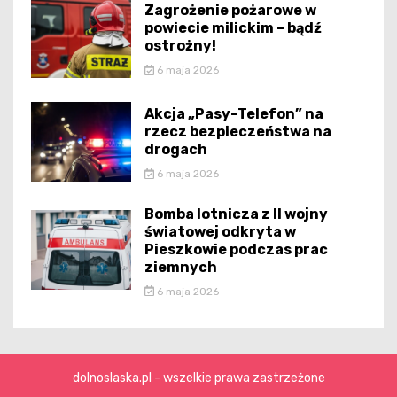
Zagrożenie pożarowe w
powiecie milickim – bądź
ostrożny!
6 maja 2026
Akcja „Pasy–Telefon” na
rzecz bezpieczeństwa na
drogach
6 maja 2026
Bomba lotnicza z II wojny
światowej odkryta w
Pieszkowie podczas prac
ziemnych
6 maja 2026
dolnoslaska.pl - wszelkie prawa zastrzeżone