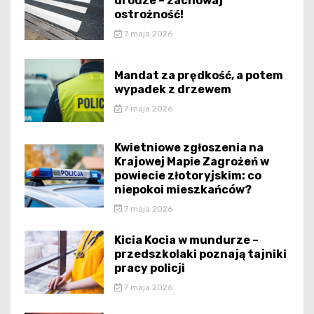
drodze – zachowaj
ostrożność!
7 maja 2026
Mandat za prędkość, a potem
wypadek z drzewem
7 maja 2026
Kwietniowe zgłoszenia na
Krajowej Mapie Zagrożeń w
powiecie złotoryjskim: co
niepokoi mieszkańców?
7 maja 2026
Kicia Kocia w mundurze –
przedszkolaki poznają tajniki
pracy policji
7 maja 2026