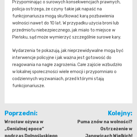
Przypominając o surowych konsekwencjach prawnych,
policja ostrzega, że czyny takie jak napaść na
funkcjonariusza mogą skutkować karą pozbawienia
wolności nawet do 10 lat. W przypadku użycia broni lub
przedmiotu niebezpiecznego, jak miało to miejsce w
Pieńsku, sąd może wymierzyć szczególnie surowe kary.
Wydarzenia te pokazują, jak nieprzewidywalne mogą być
interwencje policyjne i jak ważna jest gotowość do
reagowania na nagłe zagrożenia. Całe zajście wzbudziło
w lokalnej społeczności wiele emocji i przypomniało o
codziennych wyzwaniach, przed którymi stają
funkcjonariusze.
Nawigacja
Poprzedni:
Kolejny:
wpisu
Wrocław ożywa w
Puma znów na wolności?
„Genialnej epoce”
Ostrzeżenie w
podczas Dolnośląskiego
Janowicach Wielkich!