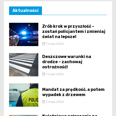
Aktualności
Zrób krok w przyszłość –
zostań policjantem i zmieniaj
świat na lepsze!
7 maja 2026
Deszczowe warunki na
drodze – zachowaj
ostrożność!
7 maja 2026
Mandat za prędkość, a potem
wypadek z drzewem
7 maja 2026