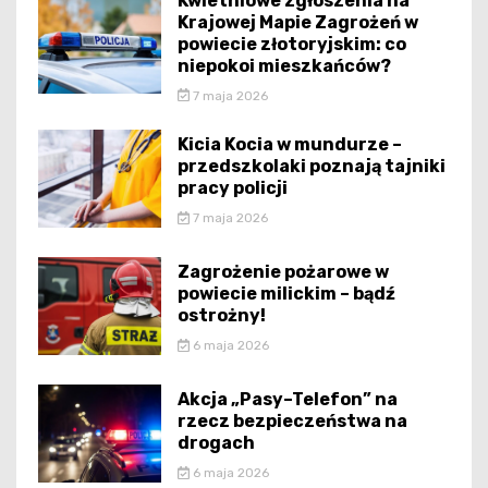
Kwietniowe zgłoszenia na
Krajowej Mapie Zagrożeń w
powiecie złotoryjskim: co
niepokoi mieszkańców?
7 maja 2026
Kicia Kocia w mundurze –
przedszkolaki poznają tajniki
pracy policji
7 maja 2026
Zagrożenie pożarowe w
powiecie milickim – bądź
ostrożny!
6 maja 2026
Akcja „Pasy–Telefon” na
rzecz bezpieczeństwa na
drogach
6 maja 2026