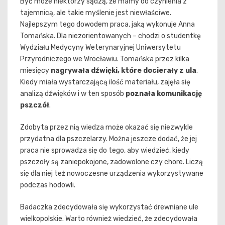
Być może niektórzy sądzą, że mamy do czynienia z
tajemnicą, ale takie myślenie jest niewłaściwe.
Najlepszym tego dowodem praca, jaką wykonuje Anna
Tomańska. Dla niezorientowanych – chodzi o studentkę
Wydziału Medycyny Weterynaryjnej Uniwersytetu
Przyrodniczego we Wrocławiu. Tomańska przez kilka
miesięcy
nagrywała dźwięki, które docierały z ula
.
Kiedy miała wystarczającą ilość materiału, zajęła się
analizą dźwięków i w ten sposób
poznała komunikację
pszczół
.
Zdobyta przez nią wiedza może okazać się niezwykle
przydatna dla pszczelarzy. Można jeszcze dodać, że jej
praca nie sprowadza się do tego, aby wiedzieć, kiedy
pszczoły są zaniepokojone, zadowolone czy chore. Liczą
się dla niej też nowoczesne urządzenia wykorzystywane
podczas hodowli.
Badaczka zdecydowała się wykorzystać drewniane ule
wielkopolskie. Warto również wiedzieć, że zdecydowała